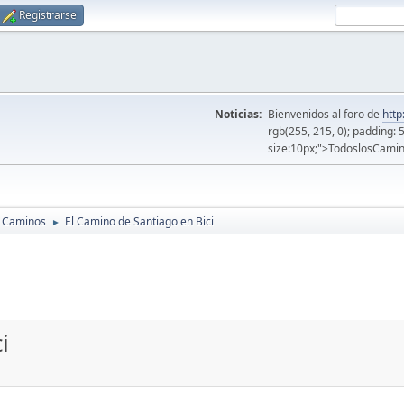
Registrarse
Noticias:
Bienvenidos al foro de
http
rgb(255, 215, 0); padding: 
size:10px;">TodoslosCamin
s Caminos
El Camino de Santiago en Bici
►
i