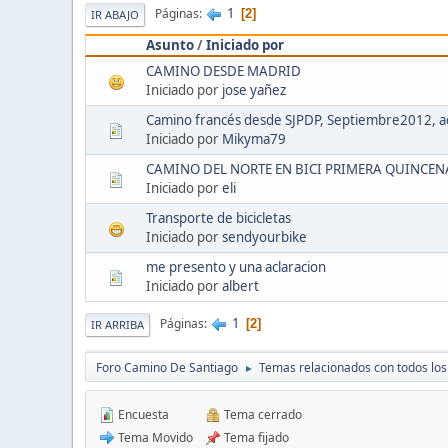
1
Páginas
2
IR ABAJO
Asunto
/
Iniciado por
CAMINO DESDE MADRID
Iniciado por
jose yañez
Camino francés desde SJPDP, Septiembre2012, 
Iniciado por
Mikyma79
CAMINO DEL NORTE EN BICI PRIMERA QUINCEN
Iniciado por
eli
Transporte de bicicletas
Iniciado por
sendyourbike
me presento y una aclaracion
Iniciado por
albert
1
Páginas
2
IR ARRIBA
Foro Camino De Santiago
Temas relacionados con todos lo
►
Encuesta
Tema cerrado
Tema Movido
Tema fijado