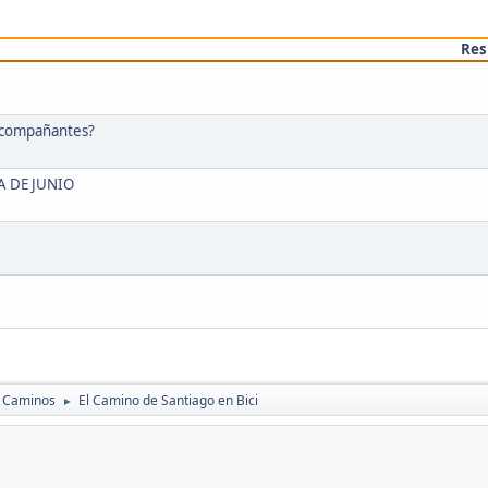
Res
acompañantes?
A DE JUNIO
s Caminos
El Camino de Santiago en Bici
►