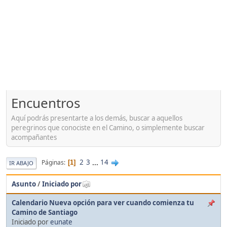
Encuentros
Aquí podrás presentarte a los demás, buscar a aquellos
peregrinos que conociste en el Camino, o simplemente buscar
acompañantes
2
3
...
14
Páginas
1
IR ABAJO
Asunto
/
Iniciado por
Calendario Nueva opción para ver cuando comienza tu
Camino de Santiago
Iniciado por
eunate