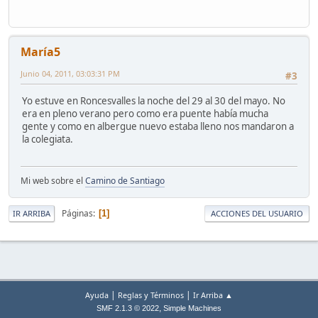
María5
Junio 04, 2011, 03:03:31 PM
#3
Yo estuve en Roncesvalles la noche del 29 al 30 del mayo. No
era en pleno verano pero como era puente había mucha
gente y como en albergue nuevo estaba lleno nos mandaron a
la colegiata.
Mi web sobre el
Camino de Santiago
Páginas
1
IR ARRIBA
ACCIONES DEL USUARIO
|
|
Ayuda
Reglas y Términos
Ir Arriba ▲
,
SMF 2.1.3 © 2022
Simple Machines