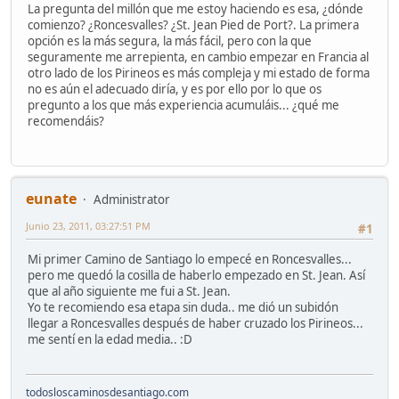
La pregunta del millón que me estoy haciendo es esa, ¿dónde
comienzo? ¿Roncesvalles? ¿St. Jean Pied de Port?. La primera
opción es la más segura, la más fácil, pero con la que
seguramente me arrepienta, en cambio empezar en Francia al
otro lado de los Pirineos es más compleja y mi estado de forma
no es aún el adecuado diría, y es por ello por lo que os
pregunto a los que más experiencia acumuláis... ¿qué me
recomendáis?
eunate
Administrator
Junio 23, 2011, 03:27:51 PM
#1
Mi primer Camino de Santiago lo empecé en Roncesvalles...
pero me quedó la cosilla de haberlo empezado en St. Jean. Así
que al año siguiente me fui a St. Jean.
Yo te recomiendo esa etapa sin duda.. me dió un subidón
llegar a Roncesvalles después de haber cruzado los Pirineos...
me sentí en la edad media.. :D
todosloscaminosdesantiago.com