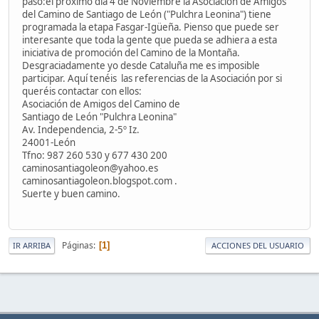
paso:el próximo día 4 de Noviembre la Asociación de Amigos
del Camino de Santiago de León ("Pulchra Leonina") tiene
programada la etapa Fasgar-Igüeña. Pienso que puede ser
interesante que toda la gente que pueda se adhiera a esta
iniciativa de promoción del Camino de la Montaña.
Desgraciadamente yo desde Cataluña me es imposible
participar. Aquí tenéis las referencias de la Asociación por si
queréis contactar con ellos:
Asociación de Amigos del Camino de
Santiago de León "Pulchra Leonina"
Av. Independencia, 2-5º Iz.
24001-León
Tfno: 987 260 530 y 677 430 200
caminosantiagoleon@yahoo.es
caminosantiagoleon.blogspot.com .
Suerte y buen camino.
Páginas
1
IR ARRIBA
ACCIONES DEL USUARIO