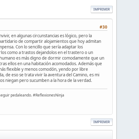
IMPRIMIR
#30
ir, en algunas circunstancias es lógico, pero la
partidario de compartir alojamientos que hoy admitan
pensa. Con lo sencillo que sería adaptar los
los como a trastos dejandolos en el trastero o un
e un humano es más digno de dormir comodamente que un
ntras ellos en una habitación acomodados. Además que
r más flexible y menos comodón, yendo por libre
 de eso se trata vivir la aventura del Camino, es mi
dos niegan pero sucumben a la hora de la verdad.
y seguir pedaleando. #ReflexionesNinja
IMPRIMIR