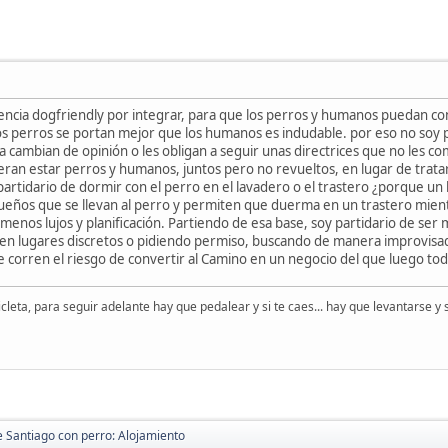
cia dogfriendly por integrar, para que los perros y humanos puedan conviv
Los perros se portan mejor que los humanos es indudable. por eso no soy 
cambian de opinión o les obligan a seguir unas directrices que no les com
ran estar perros y humanos, juntos pero no revueltos, en lugar de tratar
y partidario de dormir con el perro en el lavadero o el trastero ¿porqu
ueños que se llevan al perro y permiten que duerma en un trastero mie
menos lujos y planificación. Partiendo de esa base, soy partidario de se
n lugares discretos o pidiendo permiso, buscando de manera improvisada,
 corren el riesgo de convertir al Camino en un negocio del que luego to
cleta, para seguir adelante hay que pedalear y si te caes... hay que levantarse 
 Santiago con perro: Alojamiento