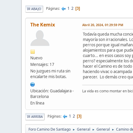
1
2
Páginas
3
IR ABAJO
The Kemix
Abril 20, 2024, 01:29:59 PM
Todavía queda mucha concien
mayoría son irracionales. 
perros porque igual mañana 
alojamientos para que pudie
cuarto... en esos casos so
Nuevo
perro? especialmente los d
Mensajes: 17
hacer el Camino es de todo 
No juzgues mi ruta sin
haciendo vivac o acampada e
encalarte mis botas.
parecer. Lo demás creo que
Ubicación: Guadalajara -
La vida es como montar en bici
Barcelona
En línea
1
2
Páginas
3
IR ARRIBA
Foro Camino De Santiago
General
General
Camino de
►
►
►