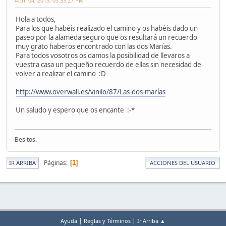
Abril 04, 2015, 03:33:27 PM
Hola a todos,
Para los que habéis realizado el camino y os habéis dado un
paseo por la alameda seguro que os resultará un recuerdo
muy grato haberos encontrado con las dos Marías.
Para todos vosotros os damos la posibilidad de llevaros a
vuestra casa un pequeño recuerdo de ellas sin necesidad de
volver a realizar el camino :D
http://www.overwall.es/vinilo/87/Las-dos-marías
Un saludo y espero que os encante :-*
Besitos.
Páginas
1
IR ARRIBA
ACCIONES DEL USUARIO
|
|
Ayuda
Reglas y Términos
Ir Arriba ▲