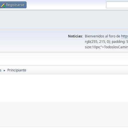
Registrarse
Noticias:
Bienvenidos al foro de
http
rgb(255, 215, 0); padding: 
size:10px;">TodoslosCamin
s
Principiante
►