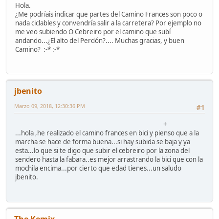
Hola.
¿Me podríais indicar que partes del Camino Frances son poco o
nada ciclables y convendría salir a la carretera? Por ejemplo no
me veo subiendo O Cebreiro por el camino que subí
andando...¿El alto del Perdón?.... Muchas gracias, y buen
Camino? :-* :-*
jbenito
Marzo 09, 2018, 12:30:36 PM
#1
+
...hola ,he realizado el camino frances en bici y pienso que a la
marcha se hace de forma buena...si hay subida se baja y ya
esta...lo que si te digo que subir el cebreiro por la zona del
sendero hasta la fabara..es mejor arrastrando la bici que con la
mochila encima...por cierto que edad tienes...un saludo
jbenito.
The Kemix