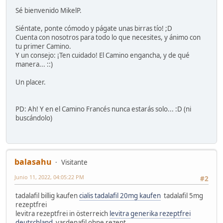
Sé bienvenido MikelP.
Siéntate, ponte cómodo y págate unas birras tío! ;D
Cuenta con nosotros para todo lo que necesites, y ánimo con
tu primer Camino.
Y un consejo: ¡Ten cuidado! El Camino engancha, y de qué
manera... ::)
Un placer.
PD: Ah! Y en el Camino Francés nunca estarás solo... :D (ni
buscándolo)
balasahu
Visitante
Junio 11, 2022, 04:05:22 PM
#2
tadalafil billig kaufen
cialis tadalafil 20mg kaufen
tadalafil 5mg
rezeptfrei
levitra rezeptfrei in österreich
levitra generika rezeptfrei
deutschland
vardenafil ohne rezept