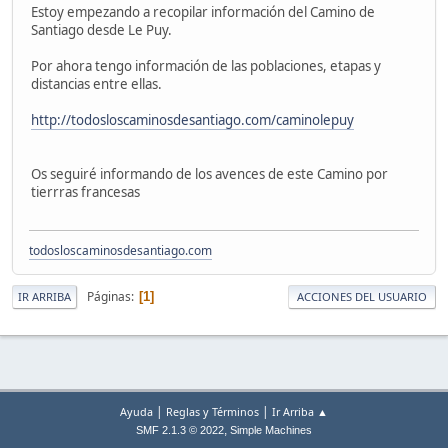
Estoy empezando a recopilar información del Camino de
Santiago desde Le Puy.
Por ahora tengo información de las poblaciones, etapas y
distancias entre ellas.
http://todosloscaminosdesantiago.com/caminolepuy
Os seguiré informando de los avences de este Camino por
tierrras francesas
todosloscaminosdesantiago.com
Páginas
1
IR ARRIBA
ACCIONES DEL USUARIO
|
|
Ayuda
Reglas y Términos
Ir Arriba ▲
,
SMF 2.1.3 © 2022
Simple Machines