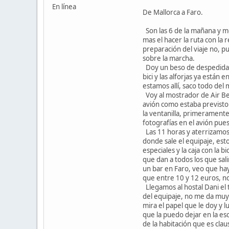
En línea
De Mallorca a Faro.
Son las 6 de la mañana y me
mas el hacer la ruta con la 
preparación del viaje no, p
sobre la marcha.
Doy un beso de despedida a 
bici y las alforjas ya están
estamos allí, saco todo de
Voy al mostrador de Air Berl
avión como estaba previsto 
la ventanilla, primeramente
fotografías en el avión pues
Las 11 horas y aterrizamos e
donde sale el equipaje, est
especiales y la caja con la b
que dan a todos los que sal
un bar en Faro, veo que hay
que entre 10 y 12 euros, n
Llegamos al hostal Dani el 
del equipaje, no me da muy
mira el papel que le doy y 
que la puedo dejar en la esc
de la habitación que es clau