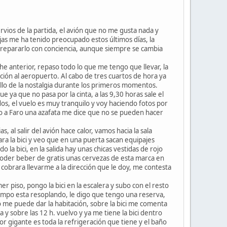
vios de la partida, el avión que no me gusta nada y
orjas me ha tenido preocupado estos últimos días, la
 prepararlo con conciencia, aunque siempre se cambia
e anterior, repaso todo lo que me tengo que llevar, la
cción al aeropuerto. Al cabo de tres cuartos de hora ya
llo de la nostalgia durante los primeros momentos.
e ya que no pasa por la cinta, a las 9,30 horas sale el
dos, el vuelo es muy tranquilo y voy haciendo fotos por
ndo a Faro una azafata me dice que no se pueden hacer
al salir del avión hace calor, vamos hacia la sala
a la bici y veo que en una puerta sacan equipajes
o la bici, en la salida hay unas chicas vestidas de rojo
 poder beber de gratis unas cervezas de esta marca en
cobrara llevarme a la dirección que le doy, me contesta
 piso, pongo la bici en la escalera y subo con el resto
empo esta resoplando, le digo que tengo una reserva,
o me puede dar la habitación, sobre la bici me comenta
 y sobre las 12 h. vuelvo y ya me tiene la bici dentro
dor gigante es toda la refrigeración que tiene y el baño