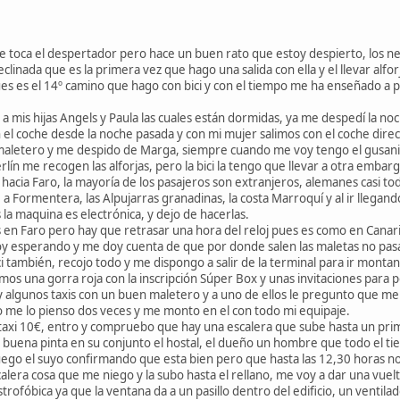
 toca el despertador pero hace un buen rato que estoy despierto, los ner
reclinada que es la primera vez que hago una salida con ella y el llevar alf
ues es el 14º camino que hago con bici y con el tiempo me ha enseñado a
mis hijas Angels y Paula las cuales están dormidas, ya me despedí la noch
 en el coche desde la noche pasada y con mi mujer salimos con el coche dire
l maletero y me despido de Marga, siempre cuando me voy tengo el gusani
ín me recogen las alforjas, pero la bici la tengo que llevar a otra embargu
hacia Faro, la mayoría de los pasajeros son extranjeros, alemanes casi to
 a Formentera, las Alpujarras granadinas, la costa Marroquí y al ir llega
 la maquina es electrónica, y dejo de hacerlas.
n Faro pero hay que retrasar una hora del reloj pues es como en Canarias, 
oy esperando y me doy cuenta de que por donde salen las maletas no pasar
ici también, recojo todo y me dispongo a salir de la terminal para ir montand
imos una gorra roja con la inscripción Súper Box y unas invitaciones para
 algunos taxis con un buen maletero y a uno de ellos le pregunto que me 
o me lo pienso dos veces y me monto en el con todo mi equipaje.
taxi 10€, entro y compruebo que hay una escalera que sube hasta un primer
 buena pinta en su conjunto el hostal, el dueño un hombre que todo el ti
luego el suyo confirmando que esta bien pero que hasta las 12,30 horas n
alera cosa que me niego y la subo hasta el rellano, me voy a dar una vuelta
strofóbica ya que la ventana da a un pasillo dentro del edificio, un ventila