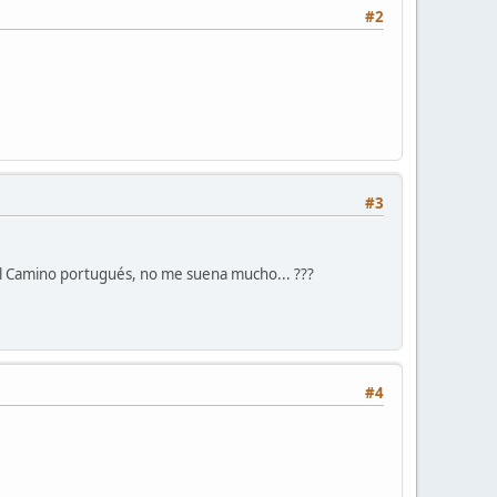
#2
#3
del Camino portugués, no me suena mucho... ???
#4