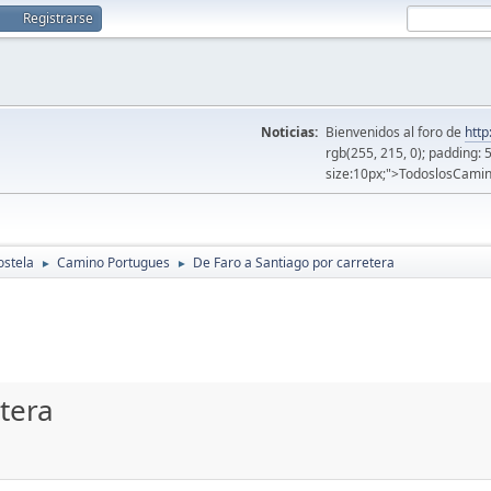
Registrarse
Noticias:
Bienvenidos al foro de
http
rgb(255, 215, 0); padding: 
size:10px;">TodoslosCamin
ostela
Camino Portugues
De Faro a Santiago por carretera
►
►
tera