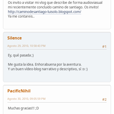
Os invito a visitar mi vlog que describe de forma audioviasual
mi recientemente concluido camino de santiago. Os invito!
http://caminodesantiago-luisolo.blogspot.com/
Ya me contareis..
Silence
Agosto 29, 2010, 10:58:43 PM
#1
Ey, qué pasada ;)
Me gusta la idea. Enhorabuena por la aventura.
Y un buen vídeo-blog narrativo y descriptivo, sí :o :)
PacificNihil
Agosto 30, 2010, 09:05:59 PM
#2
Muchas gracias!!! ;D