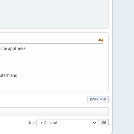
#4
nline apotheke
utschland
IMPRIMIR
Ir a