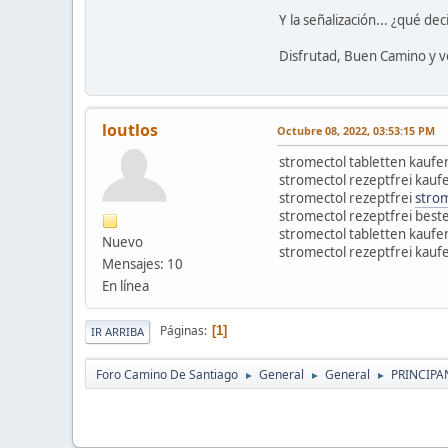
Y la señalización... ¿qué de
Disfrutad, Buen Camino y vo
loutlos
Octubre 08, 2022, 03:53:15 PM
stromectol tabletten kaufe
stromectol rezeptfrei kauf
stromectol rezeptfrei
stro
stromectol rezeptfrei best
stromectol tabletten kaufe
Nuevo
stromectol rezeptfrei kauf
Mensajes: 10
En línea
Páginas
1
IR ARRIBA
Foro Camino De Santiago
General
General
PRINCIPA
►
►
►