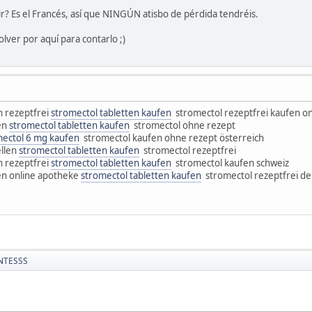
cir? Es el Francés, así que NINGÚN atisbo de pérdida tendréis.
lver por aquí para contarlo ;)
n rezeptfrei
stromectol tabletten kaufen
stromectol rezeptfrei kaufen o
en
stromectol tabletten kaufen
stromectol ohne rezept
mectol 6 mg kaufen
stromectol kaufen ohne rezept österreich
ellen
stromectol tabletten kaufen
stromectol rezeptfrei
n rezeptfrei
stromectol tabletten kaufen
stromectol kaufen schweiz
en online apotheke
stromectol tabletten kaufen
stromectol rezeptfrei de
NTESSS