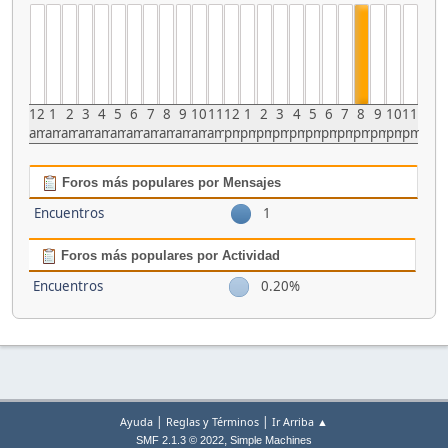
12
1
2
3
4
5
6
7
8
9
10
11
12
1
2
3
4
5
6
7
8
9
10
11
am
am
am
am
am
am
am
am
am
am
am
am
pm
pm
pm
pm
pm
pm
pm
pm
pm
pm
pm
pm
Foros más populares por Mensajes
Encuentros
1
Foros más populares por Actividad
Encuentros
0.20%
|
|
Ayuda
Reglas y Términos
Ir Arriba ▲
,
SMF 2.1.3 © 2022
Simple Machines