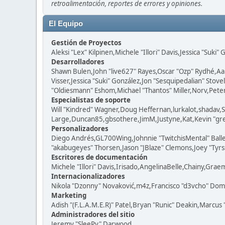
retroalimentación, reportes de errores y opiniones.
El Equipo
Gestión de Proyectos
Aleksi "Lex" Kilpinen,Michele "Illori" Davis,Jessica "Suki"
Desarrolladores
Shawn Bulen,John "live627" Rayes,Oscar "Ozp" Rydhé,Aa
Visser,Jessica "Suki" González,Jon "Sesquipedalian" St
"Oldiesmann" Eshom,Michael "Thantos" Miller,Norv,Peter 
Especialistas de soporte
Will "Kindred" Wagner,Doug Heffernan,lurkalot,shadav,S
Large,Duncan85,gbsothere,JimM,Justyne,Kat,Kevin "grey
Personalizadores
Diego Andrés,GL700Wing,Johnnie "TwitchisMental" Ball
"akabugeyes" Thorsen,Jason "JBlaze" Clemons,Joey "Tyrss
Escritores de documentación
Michele "Illori" Davis,Irisado,AngelinaBelle,Chainy,Gra
Internacionalizadores
Nikola "Dzonny" Novaković,m4z,Francisco "d3vcho" Dom
Marketing
Adish "(F.L.A.M.E.R)" Patel,Bryan "Runic" Deakin,Marcus
Administradores del sitio
Jeremy "SleePy" Darwood.