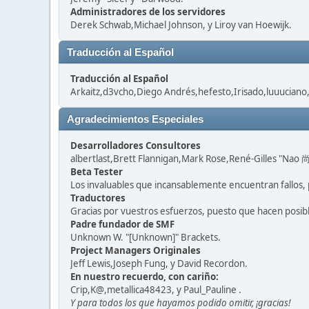
Administradores de los servidores
Derek Schwab,Michael Johnson, y Liroy van Hoewijk.
Traducción al Español
Traducción al Español
Arkaitz,d3vcho,Diego Andrés,hefesto,Irisado,luuuciano
Agradecimientos Especiales
Desarrolladores Consultores
albertlast,Brett Flannigan,Mark Rose,René-Gilles "Nao 尚
Beta Tester
Los invaluables que incansablemente encuentran fallos, 
Traductores
Gracias por vuestros esfuerzos, puesto que hacen posib
Padre fundador de SMF
Unknown W. "[Unknown]" Brackets.
Project Managers Originales
Jeff Lewis,Joseph Fung, y David Recordon.
En nuestro recuerdo, con cariño:
Crip,K@,metallica48423, y Paul_Pauline .
Y para todos los que hayamos podido omitir, ¡gracias!