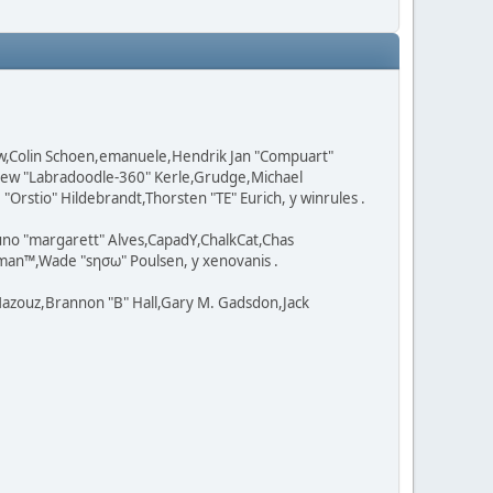
ow,Colin Schoen,emanuele,Hendrik Jan "Compuart"
tthew "Labradoodle-360" Kerle,Grudge,Michael
Orstio" Hildebrandt,Thorsten "TE" Eurich, y winrules .
uno "margarett" Alves,CapadY,ChalkCat,Chas
man™,Wade "sησω" Poulsen, y xenovanis .
azouz,Brannon "B" Hall,Gary M. Gadsdon,Jack