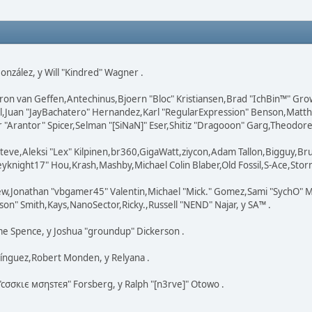
 González, y Will "Kindred" Wagner .
ron van Geffen,Antechinus,Bjoern "Bloc" Kristiansen,Brad "IchBin™" Gr
ovell,Juan "JayBachatero" Hernandez,Karl "RegularExpression" Benson,Ma
"Arantor" Spicer,Selman "[SiNaN]" Eser,Shitiz "Dragooon" Garg,Theodore "
teve,Aleksi "Lex" Kilpinen,br360,GigaWatt,ziycon,Adam Tallon,Bigguy,Br
knight17" Hou,Krash,Mashby,Michael Colin Blaber,Old Fossil,S-Ace,Stor
ew,Jonathan "vbgamer45" Valentin,Michael "Mick." Gomez,Sami "SychO" M
on" Smith,Kays,NanoSector,Ricky.,Russell "NEND" Najar, y SA™ .
eme Spence, y Joshua "groundup" Dickerson .
ínguez,Robert Monden, y Relyana .
 "cσσкιє мσηѕтєя" Forsberg, y Ralph "[n3rve]" Otowo .