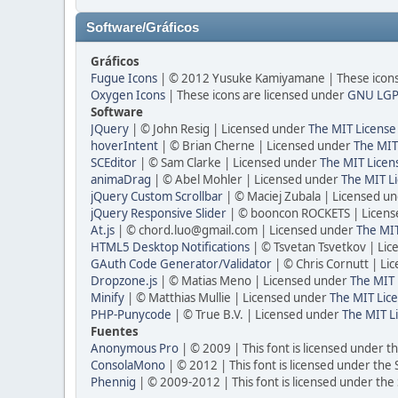
Software/Gráficos
Gráficos
Fugue Icons
| © 2012 Yusuke Kamiyamane | These icons 
Oxygen Icons
| These icons are licensed under
GNU LGP
Software
JQuery
| © John Resig | Licensed under
The MIT License
hoverIntent
| © Brian Cherne | Licensed under
The MIT
SCEditor
| © Sam Clarke | Licensed under
The MIT Licen
animaDrag
| © Abel Mohler | Licensed under
The MIT Li
jQuery Custom Scrollbar
| © Maciej Zubala | Licensed u
jQuery Responsive Slider
| © booncon ROCKETS | Licen
At.js
| © chord.luo@gmail.com | Licensed under
The MIT
HTML5 Desktop Notifications
| © Tsvetan Tsvetkov | Li
GAuth Code Generator/Validator
| © Chris Cornutt | L
Dropzone.js
| © Matias Meno | Licensed under
The MIT 
Minify
| © Matthias Mullie | Licensed under
The MIT Lice
PHP-Punycode
| © True B.V. | Licensed under
The MIT L
Fuentes
Anonymous Pro
| © 2009 | This font is licensed under t
ConsolaMono
| © 2012 | This font is licensed under the
Phennig
| © 2009-2012 | This font is licensed under the