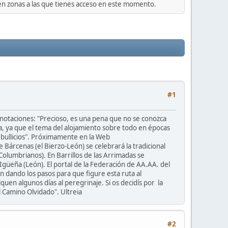
 en zonas a las que tienes acceso en este momento.
#1
anotaciones: "Precioso, es una pena que no se conozca
a, ya que el tema del alojamiento sobre todo en épocas
 bullicios". Próximamente en la Web
e Bárcenas (el Bierzo-León) se celebrará la tradicional
olumbrianos). En Barrillos de las Arrimadas se
güeña (León). El portal de la Federación de AA.AA. del
n dando los pasos para que figure esta ruta al
en algunos días al peregrinaje. Si os decidís por la
 Camino Olvidado". Ultreia
#2