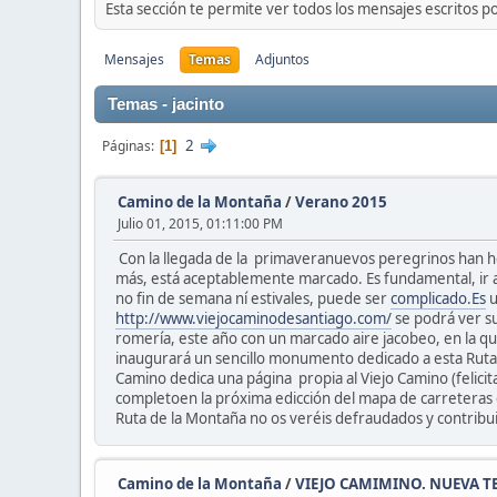
Esta sección te permite ver todos los mensajes escritos p
Mensajes
Temas
Adjuntos
Temas - jacinto
2
Páginas
1
Camino de la Montaña
/
Verano 2015
Julio 01, 2015, 01:11:00 PM
Con la llegada de la primaveranuevos peregrinos han hec
más, está aceptablemente marcado. Es fundamental, ir a
no fin de semana ní estivales, puede ser
complicado.Es
u
http://www.viejocaminodesantiago.com/
se podrá ver su
romería, este año con un marcado aire jacobeo, en la qu
inaugurará un sencillo monumento dedicado a esta Ruta 
Camino dedica una página propia al Viejo Camino (felicit
completoen la próxima edicción del mapa de carreteras d
Ruta de la Montaña no os veréis defraudados y contribui
Camino de la Montaña
/
VIEJO CAMIMINO. NUEVA 