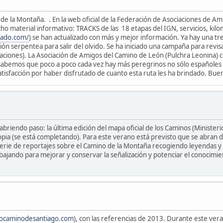
e la Montaña. . En la web oficial de la Federación de Asociaciones de A
ho material informativo: TRACKS de las 18 etapas del IGN, servicios, kilo
dado.com/
) se han actualizado con más y mejor información. Ya hay una t
ón serpentea para salir del olvido. Se ha iniciado una campaña para revi
ciones). La Asociación de Amigos del Camino de León (Pulchra Leonina) c
 sabemos que poco a poco cada vez hay más peregrinos no sólo españoles
satisfacción por haber disfrutado de cuanto esta ruta les ha brindado. Bu
abriendo paso: la última edición del mapa oficial de los Caminos (Minister
pia (se está completando). Para este verano está previsto que se abran 
erie de reportajes sobre el Camino de la Montaña recogiendo leyendas y 
bajando para mejorar y conservar la señalización y potenciar el conocimie
jocaminodesantiago.com
), con las referencias de 2013. Durante este ver