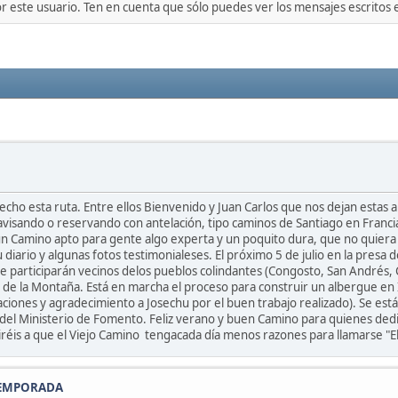
or este usuario. Ten en cuenta que sólo puedes ver los mensajes escritos
ho esta ruta. Entre ellos Bienvenido y Juan Carlos que nos dejan estas 
visando o reservando con antelación, tipo caminos de Santiago en Franci
n Camino apto para gente algo experta y un poquito dura, que no quiera
 diario y algunas fotos testimonialeses. El próximo 5 de julio en la presa d
e participarán vecinos delos pueblos colindantes (Congosto, San Andrés, C
de la Montaña. Está en marcha el proceso para construir un albergue en I
aciones y agradecimiento a Josechu por el buen trabajo realizado). Se está
el Ministerio de Fomento. Feliz verano y buen Camino para quienes dediqu
réis a que el Viejo Camino tengacada día menos razones para llamarse "El
TEMPORADA