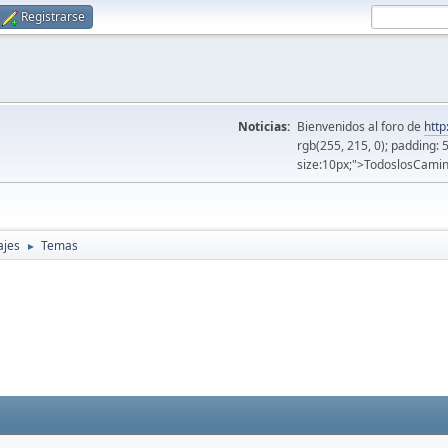
Registrarse
Noticias:
Bienvenidos al foro de
http
rgb(255, 215, 0); padding: 
size:10px;">TodoslosCamin
ajes
Temas
►