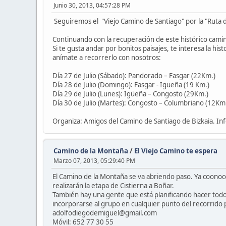
Junio 30, 2013, 04:57:28 PM
Seguiremos el "Viejo Camino de Santiago" por la "Ruta 
Continuando con la recuperación de este histórico cami
Si te gusta andar por bonitos paisajes, te interesa la h
anímate a recorrerlo con nosotros:
Día 27 de Julio (Sábado): Pandorado – Fasgar (22Km.)
Día 28 de Julio (Domingo): Fasgar - Igüeña (19 Km.)
Día 29 de Julio (Lunes): Igüeña – Congosto (29Km.)
Día 30 de Julio (Martes): Congosto – Columbriano (12Km
Organiza: Amigos del Camino de Santiago de Bizkaia. I
Camino de la Montaña
/
El Viejo Camino te espera
Marzo 07, 2013, 05:29:40 PM
El Camino de la Montaña se va abriendo paso. Ya coonoc
realizarán la etapa de Cistierna a Boñar.
También hay una gente que está planificando hacer todo
incorporarse al grupo en cualquier punto del recorrido p
adolfodiegodemiguel@gmail.com
Móvil: 652 77 30 55