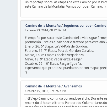
un reportaje sobre las etapas de este Camino por la Pro
este Camino de la Montaña. Vamos por buen Camino. ;)
Camino de la Montaña
/
Seguimos por buen Camino
Febrero 23, 2014, 08:12:36 PM
El empeño por sacar este Camino del olvido sigue firme
promoción. Este es el calendario trazado para este año 
Enero, 26: 6ª Etapa: La Vid-Pola de Gordón.
Febrero, 16: 7ª Etapa: Pola de Gordón-Canales.
Marzo, 16: 8ª Etapa: Canales-Vegarienza
Mayo, 18: 9ª Etapa: Vegarienza.-Fasgar
Octubre, 26: 10ª Etapa: Fasgar-Igüeña.
Esperamos que pronto se pueda contar con mapas preciso
;)
Camino de la Montaña
/
Avanzamos
Octubre 19, 2013, 07:37:27 PM
;)El Viejo Camino continúa poniéndose al día. Durante e
recorrido al hacer el tramo Pandorado-Columbrianos dond