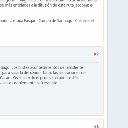
 peregrino", magnífico cronista del Camino de la Montaña
 más entidades a la difusión de esta ruta jacobea: el
ndo la etapa Fasgar - Campo de Santiago - Colinas del
#7
tiago. Los tristes acontecimientos del accidente
ara sacarla del olvido. Tanto las asociaciones de
ñarán . Os recuerdo el programa por si estáis
ivales es doblemente refrescante:
#8