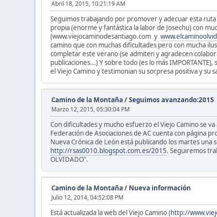
Abril 18, 2015, 10:21:19 AM
Seguimos trabajando por promover y adecuar esta ruta d
propia (enorme y fantástica la labor de Josechu) con muc
(www.viejocaminodesantiago.com y
www.elcaminoolvi
camino que con muchas dificultades pero con mucha ilusi
completar este verano (se admiten y agradecen colabora
publicaciones...) Y sobre todo (es lo más IMPORTANTE),
el Viejo Camino y testimonian su sorpresa positiva y su 
Camino de la Montaña
/
Seguimos avanzando:2015
Marzo 12, 2015, 05:30:04 PM
Con dificultades y mucho esfuerzo el Viejo Camino se va 
Federación de Asociaciones de AC cuenta con página pro
Nueva Crónica de León está publicando los martes una s
http://rsas0010.blogspot.com.es/2015
. Seguiremos tra
OLVIDADO".
Camino de la Montaña
/
Nueva información
Julio 12, 2014, 04:52:08 PM
Está actualizada la web del Viejo Camino (
http://www.vie