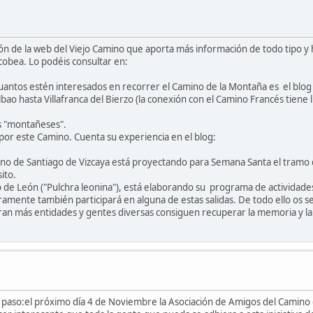
ión de la web del Viejo Camino que aporta más información de todo tipo 
cobea. Lo podéis consultar en:
ntos estén interesados en recorrer el Camino de la Montaña es el blog de
bao hasta Villafranca del Bierzo (la conexión con el Camino Francés tiene 
s "montañeses".
por este Camino. Cuenta su experiencia en el blog:
mino de Santiago de Vizcaya está proyectando para Semana Santa el tramo
ito.
 de León ("Pulchra leonina"), está elaborando su programa de actividades
uramente también participará en alguna de estas salidas. De todo ello os
laboran más entidades y gentes diversas consiguen recuperar la memoria y 
 paso:el próximo día 4 de Noviembre la Asociación de Amigos del Camino 