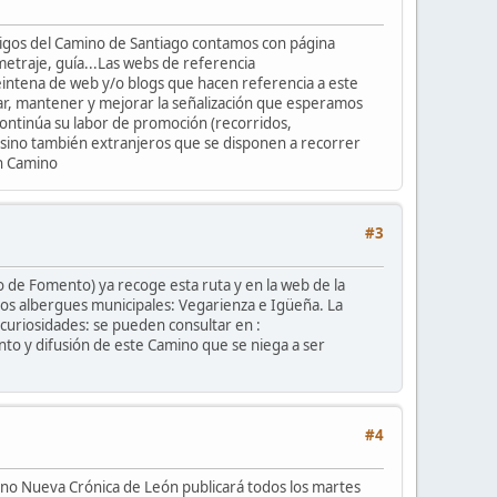
migos del Camino de Santiago contamos con página
metraje, guía...Las webs de referencia
reintena de web y/o blogs que hacen referencia a este
sar, mantener y mejorar la señalización que esperamos
ontinúa su labor de promoción (recorridos,
 sino también extranjeros que se disponen a recorrer
en Camino
#3
io de Fomento) ya recoge esta ruta y en la web de la
dos albergues municipales: Vegarienza e Igüeña. La
curiosidades: se pueden consultar en :
nto y difusión de este Camino que se niega a ser
#4
ano Nueva Crónica de León publicará todos los martes