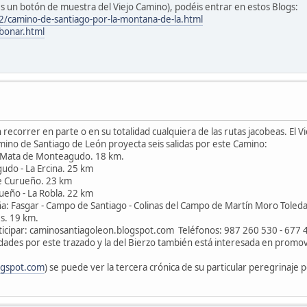
es un botón de muestra del Viejo Camino), podéis entrar en estos Blogs:
2/camino-de-santiago-por-la-montana-de-la.html
-bonar.html
recorrer en parte o en su totalidad cualquiera de las rutas jacobeas. El
mino de Santiago de León proyecta seis salidas por este Camino:
La Mata de Monteagudo. 18 km.
udo - La Ercina. 25 km
 de Curueño. 23 km
rueño - La Robla. 22 km
: Fasgar - Campo de Santiago - Colinas del Campo de Martín Moro Toled
s. 19 km.
articipar: caminosantiagoleon.blogspot.com Teléfonos: 987 260 530 - 677 
idades por este trazado y la del Bierzo también está interesada en pro
ogspot.com
) se puede ver la tercera crónica de su particular peregrinaje p