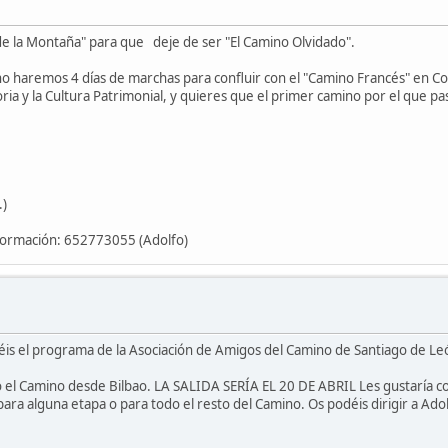
de la Montaña" para que deje de ser "El Camino Olvidado".
no haremos 4 días de marchas para confluir con el "Camino Francés" en C
istoria y la Cultura Patrimonial, y quieres que el primer camino por el que
.)
nformación: 652773055 (Adolfo)
éis el programa de la Asociación de Amigos del Camino de Santiago de Le
 el Camino desde Bilbao. LA SALIDA SERÍA EL 20 DE ABRIL Les gustaría c
ara alguna etapa o para todo el resto del Camino. Os podéis dirigir a Adol