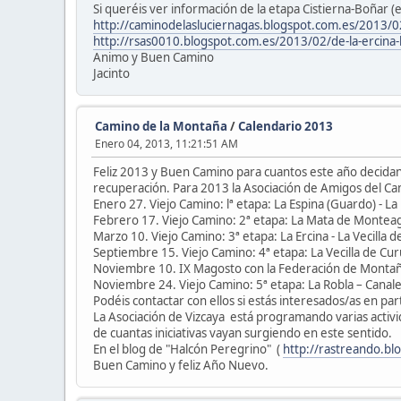
Si queréis ver información de la etapa Cistierna-Boñar (
http://caminodelasluciernagas.blogspot.com.es/2013/0
http://rsas0010.blogspot.com.es/2013/02/de-la-ercina
Animo y Buen Camino
Jacinto
Camino de la Montaña
/
Calendario 2013
Enero 04, 2013, 11:21:51 AM
Feliz 2013 y Buen Camino para cuantos este año decidan 
recuperación. Para 2013 la Asociación de Amigos del Ca
Enero 27. Viejo Camino: lª etapa: La Espina (Guardo) - 
Febrero 17. Viejo Camino: 2ª etapa: La Mata de Monteag
Marzo 10. Viejo Camino: 3ª etapa: La Ercina - La Vecilla
Septiembre 15. Viejo Camino: 4ª etapa: La Vecilla de Cu
Noviembre 10. IX Magosto con la Federación de Montaña
Noviembre 24. Viejo Camino: 5ª etapa: La Robla – Canale
Podéis contactar con ellos si estás interesados/as en p
La Asociación de Vizcaya está programando varias activ
de cuantas iniciativas vayan surgiendo en este sentido.
En el blog de "Halcón Peregrino" (
http://rastreando.bl
Buen Camino y feliz Año Nuevo.