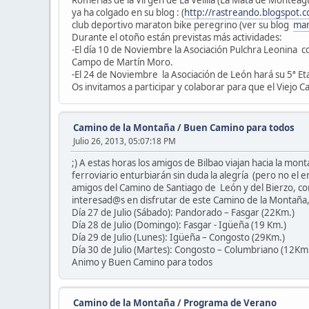
Romerías de la Virgen de La Velilla (La Mata de Monteagu
ya ha colgado en su blog : (
http://rastreando.blogspot.
club deportivo maraton bike peregrino (ver su blog
mar
Durante el otoño están previstas más actividades:
-El día 10 de Noviembre la Asociación Pulchra Leonina 
Campo de Martín Moro.
-El 24 de Noviembre la Asociación de León hará su 5ª Et
Os invitamos a participar y colaborar para que el Viejo
Camino de la Montaña
/
Buen Camino para todos
Julio 26, 2013, 05:07:18 PM
;) A estas horas los amigos de Bilbao viajan hacia la mo
ferroviario enturbiarán sin duda la alegría (pero no el 
amigos del Camino de Santiago de León y del Bierzo, com
interesad@s en disfrutar de este Camino de la Montaña,
Día 27 de Julio (Sábado): Pandorado – Fasgar (22Km.)
Día 28 de Julio (Domingo): Fasgar - Igüeña (19 Km.)
Día 29 de Julio (Lunes): Igüeña – Congosto (29Km.)
Día 30 de Julio (Martes): Congosto – Columbriano (12Km
Animo y Buen Camino para todos
Camino de la Montaña
/
Programa de Verano