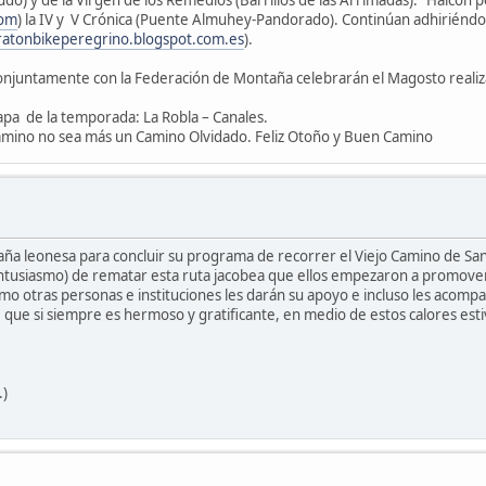
do) y de la Virgen de los Remedios (Barrillos de las Arrimadas). "Halcón
com
) la IV y V Crónica (Puente Almuhey-Pandorado). Continúan adhiriéndose
atonbikeperegrino.blogspot.com.es
).
conjuntamente con la Federación de Montaña celebrarán el Magosto realiza
apa de la temporada: La Robla – Canales.
 Camino no sea más un Camino Olvidado. Feliz Otoño y Buen Camino
ntaña leonesa para concluir su programa de recorrer el Viejo Camino de San
entusiasmo) de rematar esta ruta jacobea que ellos empezaron a promover p
o otras personas e instituciones les darán su apoyo e incluso les acompa
 que si siempre es hermoso y gratificante, en medio de estos calores est
.)