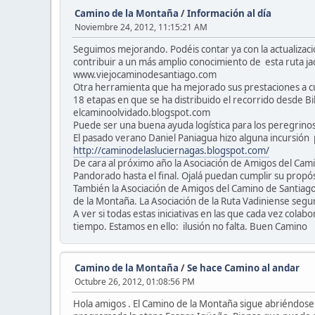
Camino de la Montaña
/
Información al día
Noviembre 24, 2012, 11:15:21 AM
Seguimos mejorando. Podéis contar ya con la actualizac
contribuir a un más amplio conocimiento de esta ruta ja
www.viejocaminodesantiago.com
Otra herramienta que ha mejorado sus prestaciones a cua
18 etapas en que se ha distribuido el recorrido desde Bil
elcaminoolvidado.blogspot.com
Puede ser una buena ayuda logística para los peregrino
El pasado verano Daniel Paniagua hizo alguna incursión 
http://caminodelasluciernagas.blogspot.com/
De cara al próximo año la Asociación de Amigos del Ca
Pandorado hasta el final. Ojalá puedan cumplir su propós
También la Asociación de Amigos del Camino de Santiago
de la Montaña. La Asociación de la Ruta Vadiniense seg
A ver si todas estas iniciativas en las que cada vez co
tiempo. Estamos en ello: ilusión no falta. Buen Camino
Camino de la Montaña
/
Se hace Camino al andar
Octubre 26, 2012, 01:08:56 PM
Hola amigos . El Camino de la Montaña sigue abriéndose