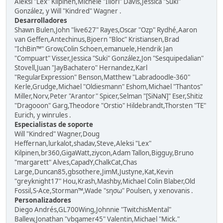
Aleksi "Lex" Kilpinen,Michele "Illori" Davis,Jessica "Suki"
González, y Will "Kindred" Wagner .
Desarrolladores
Shawn Bulen,John "live627" Rayes,Oscar "Ozp" Rydhé,Aaron
van Geffen,Antechinus,Bjoern "Bloc" Kristiansen,Brad
"IchBin™" Grow,Colin Schoen,emanuele,Hendrik Jan
"Compuart" Visser,Jessica "Suki" González,Jon "Sesquipedalian"
Stovell,Juan "JayBachatero" Hernandez,Karl
"RegularExpression" Benson,Matthew "Labradoodle-360"
Kerle,Grudge,Michael "Oldiesmann" Eshom,Michael "Thantos"
Miller,Norv,Peter "Arantor" Spicer,Selman "[SiNaN]" Eser,Shitiz
"Dragooon" Garg,Theodore "Orstio" Hildebrandt,Thorsten "TE"
Eurich, y winrules .
Especialistas de soporte
Will "Kindred" Wagner,Doug
Heffernan,lurkalot,shadav,Steve,Aleksi "Lex"
Kilpinen,br360,GigaWatt,ziycon,Adam Tallon,Bigguy,Bruno
"margarett" Alves,CapadY,ChalkCat,Chas
Large,Duncan85,gbsothere,JimM,Justyne,Kat,Kevin
"greyknight17" Hou,Krash,Mashby,Michael Colin Blaber,Old
Fossil,S-Ace,Storman™,Wade "sησω" Poulsen, y xenovanis .
Personalizadores
Diego Andrés,GL700Wing,Johnnie "TwitchisMental"
Ballew,Jonathan "vbgamer45" Valentin,Michael "Mick."