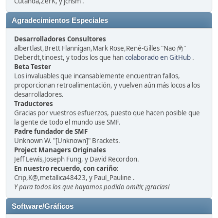
Cutanda,ZerK, y jchsm .
Agradecimientos Especiales
Desarrolladores Consultores
albertlast,Brett Flannigan,Mark Rose,René-Gilles "Nao 尚"
Deberdt,tinoest, y todos los que han
colaborado en GitHub
.
Beta Tester
Los invaluables que incansablemente encuentran fallos,
proporcionan retroalimentación, y vuelven aún más locos a los
desarrolladores.
Traductores
Gracias por vuestros esfuerzos, puesto que hacen posible que
la gente de todo el mundo use SMF.
Padre fundador de SMF
Unknown W. "[Unknown]" Brackets.
Project Managers Originales
Jeff Lewis,Joseph Fung, y David Recordon.
En nuestro recuerdo, con cariño:
Crip,K@,metallica48423, y Paul_Pauline .
Y para todos los que hayamos podido omitir, ¡gracias!
Software/Gráficos