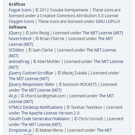
Gráficos
Fugue Icons
| © 2012 Yusuke Kamiyamane | These icons are
licensed under a Creative Commons Attribution 3.0 License
Oxygen Icons
| These icons are licensed under
GNU LGPLv3
Software
JQuery
| © John Resig | Licensed under
The MIT License (MIT)
hoverIntent
| © Brian Cherne | Licensed under
The MIT
License (MIT)
SCEditor
| © Sam Clarke | Licensed under
The MIT License
(MIT)
animaDrag
| © Abel Mohler | Licensed under
The MIT License
(MIT)
jQuery Custom Scrollbar
| © Maciej Zubala | Licensed under
The MIT License (MIT)
jQuery Responsive Slider
| © booncon ROCKETS | Licensed
under
The MIT License (MIT)
At.js
| © chord.luo@gmail.com | Licensed under
The MIT
License (MIT)
HTML5 Desktop Notifications
| © Tsvetan Tsvetkov | Licensed
under
The Apache License Version 2.0
GAuth Code Generator/Validator
| © Chris Cornutt | Licensed
under
The MIT License (MIT)
Dropzone.js
| © Matias Meno | Licensed under
The MIT