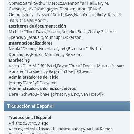
Gomez,Sami "SychO" Mazouz,Brannon "B" Hall,Gary M.
Gadsdon,Jack "akabugeyes" Thorsen,Jason "JBlaze"
Clemons,Joey "Tyrsson" Smith,Kays,NanoSector,Ricky.,Russell
"NEND" Najar, y SA™ .
Escritores de documentación
Michele "Illori" Davis,Irisado,AngelinaBelle,Chainy,Graeme
Spence, y Joshua "groundup" Dickerson .
Internacionalizadores
Nikola "Dzonny" Novaković,m4z,Francisco "d3vcho"
Domínguez,Robert Monden, y Relyana .
Marketing
Adish "(F.L.A.M.E.R)" Patel,Bryan "Runic" Deakin,Marcus "cσσкιє
мσηѕтєя" Forsberg, y Ralph "[n3rve]" Otowo .
Administradores del sitio
Jeremy "SleePy" Darwood.
Administradores de los servidores
Derek Schwab,Michael Johnson, y Liroy van Hoewijk.
Traducción al Español
Traducción al Español
Arkaitz,d3vcho,Diego
Andrés,hefesto,Irisado,luuuciano,snoopy_virtual,Ramón