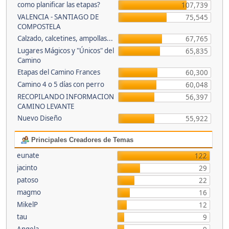
como planificar las etapas?
107,739
VALENCIA - SANTIAGO DE
75,545
COMPOSTELA
Calzado, calcetines, ampollas...
67,765
Lugares Mágicos y "Únicos" del
65,835
Camino
Etapas del Camino Frances
60,300
Camino 4 o 5 días con perro
60,048
RECOPILANDO INFORMACION
56,397
CAMINO LEVANTE
Nuevo Diseño
55,922
Principales Creadores de Temas
eunate
122
jacinto
29
patoso
22
magmo
16
MikelP
12
tau
9