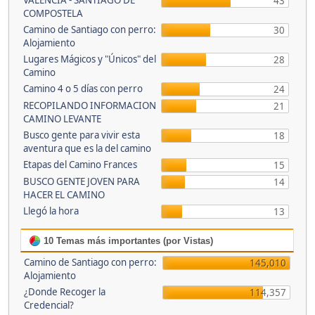
VALENCIA - SANTIAGO DE
43
COMPOSTELA
Camino de Santiago con perro:
30
Alojamiento
Lugares Mágicos y "Únicos" del
28
Camino
Camino 4 o 5 días con perro
24
RECOPILANDO INFORMACION
21
CAMINO LEVANTE
Busco gente para vivir esta
18
aventura que es la del camino
Etapas del Camino Frances
15
BUSCO GENTE JOVEN PARA
14
HACER EL CAMINO
Llegó la hora
13
10 Temas más importantes (por Vistas)
Camino de Santiago con perro:
145,010
Alojamiento
¿Donde Recoger la
114,357
Credencial?