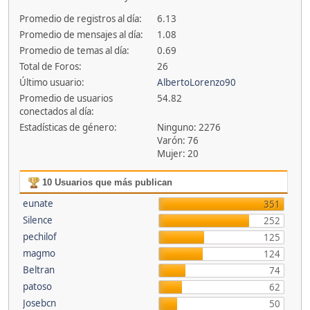
Promedio de registros al día:
6.13
Promedio de mensajes al día:
1.08
Promedio de temas al día:
0.69
Total de Foros:
26
Último usuario:
AlbertoLorenzo90
Promedio de usuarios
54.82
conectados al día:
Estadísticas de género:
Ninguno: 2276
Varón: 76
Mujer: 20
10 Usuarios que más publican
eunate
351
Silence
252
pechilof
125
magmo
124
Beltran
74
patoso
62
Josebcn
50