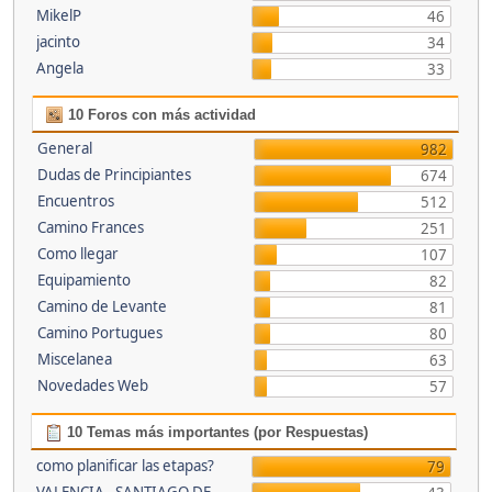
MikelP
46
jacinto
34
Angela
33
10 Foros con más actividad
General
982
Dudas de Principiantes
674
Encuentros
512
Camino Frances
251
Como llegar
107
Equipamiento
82
Camino de Levante
81
Camino Portugues
80
Miscelanea
63
Novedades Web
57
10 Temas más importantes (por Respuestas)
como planificar las etapas?
79