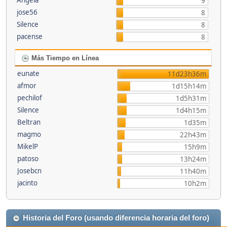
Angela
9
jose56
8
Silence
8
pacense
8
Más Tiempo en Línea
eunate
11d23h36m
afmor
1d15h14m
pechilof
1d5h31m
Silence
1d4h15m
Beltran
1d35m
magmo
22h43m
MikelP
15h9m
patoso
13h24m
Josebcn
11h40m
jacinto
10h2m
Historia del Foro (usando diferencia horaria del foro)