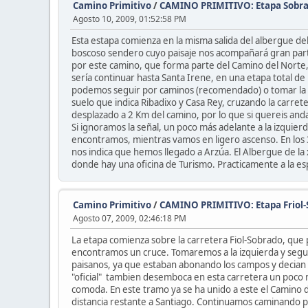
Camino Primitivo
/
CAMINO PRIMITIVO: Etapa Sobra
Agosto 10, 2009, 01:52:58 PM
Esta estapa comienza en la misma salida del albergue d
boscoso sendero cuyo paisaje nos acompañará gran parte 
por este camino, que forma parte del Camino del Norte, 
sería continuar hasta Santa Irene, en una etapa total de
podemos seguir por caminos (recomendado) o tomar la sali
suelo que indica Ribadixo y Casa Rey, cruzando la carrete
desplazado a 2 Km del camino, por lo que si quereis andar
Si ignoramos la señal, un poco más adelante a la izquierd
encontramos, mientras vamos en ligero ascenso. En los 3
nos indica que hemos llegado a Arzúa. El Albergue de la 
donde hay una oficina de Turismo. Practicamente a la e
Camino Primitivo
/
CAMINO PRIMITIVO: Etapa Friol
Agosto 07, 2009, 02:46:18 PM
La etapa comienza sobre la carretera Fiol-Sobrado, que
encontramos un cruce. Tomaremos a la izquierda y seguir
paisanos, ya que estaban abonando los campos y decian 
"oficial" tambien desemboca en esta carretera un poco m
comoda. En este tramo ya se ha unido a este el Camino d
distancia restante a Santiago. Continuamos caminando pas