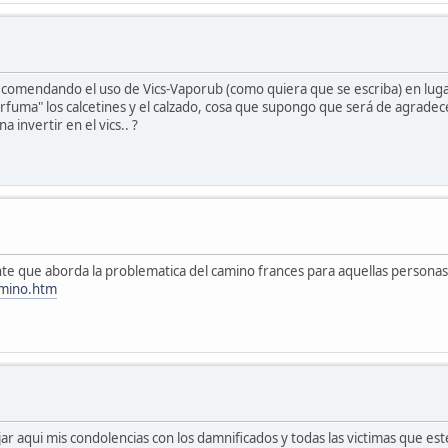
omendando el uso de Vics-Vaporub (como quiera que se escriba) en lugar o 
erfuma" los calcetines y el calzado, cosa que supongo que será de agradec
 invertir en el vics.. ?
te que aborda la problematica del camino frances para aquellas persona
amino.htm
ar aqui mis condolencias con los damnificados y todas las victimas que est