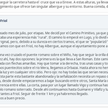
ir la carretera hasta el cruce que va a Eirexe. A estas alturas, ya lleva
ogimiento que ofrece tan singular albergue y su entorno. Buena comida, d
Friol
sado mes de julio, por etapas. Me decidí por el Camino Primitivo, ya que 
aba una esperiencia más "rural". El camino lo empecé en Lugo, y lo dividí
riginal, pero, debido a su dureza en ciertos tramos, el que se "populariz
amos con que en Friol, no hay Albergue, aunque el ayuntamiento pone a di
a vez cruzado el puente romano sobre el Miño, hay que seguir la orilla de 
ez ahí, hay dos opciones: la primera es la que lleva a San Roman. Este cami
alizada con flechas amarillas. Hay que tomar a la derecha, tras unas casas 
s puentecitos sobre el rio Mera, llegamos a Orbazai. Hasta ahora no hemos
 luz y en cualquier otro sitio. Pero ojo: no hay todas las que serian nece
ta parte esta bastante abandonada y la señalización necesita un repaso d
a, desde donde empezaremos a bajar buscando entre otros, Santa María de
cia entre ellas. La corta, pasa por un lugar llamado Vigo y continua has
plo romano soterrado. Desde ahí continuamos hasta Guimarei y Vilafiz y lue
riantes a Friol. Seguir de frente 1 km y ya habremos llegado.
nos a buen precio.