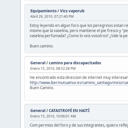
Equipamiento
/
Vics vaporub
Abril 29, 2010, 07:21:40 PM
Estoy leyendo en algun foro que los peregrinos estan rec
mismo que la vaselina, pero mantiene el pie fresco y "p
vaselina perfumada? ¿Como lo veis vosotros? ¿Vale la pena
Buen camino.
General
/
camino para discapacitados
Enero 15, 2010, 08:52:28 PM
He encontrado esta direccion de internet muy interesan
http://www.ibermutuamur.es/camino_santiago/inicio/c
Buen Camino.
General
/
CATASTROFÉ EN HAITÍ
Enero 15, 2010, 10:06:01 AM
Com permiso del foro y de sus integrantes, quiero reflej