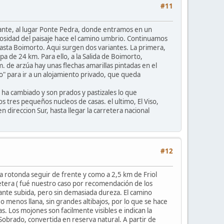
#11
lante, al lugar Ponte Pedra, donde entramos en un
ndosidad del paisaje hace el camino umbrio. Continuamos
hasta Boimorto. Aqui surgen dos variantes. La primera,
a de 24 km. Para ello, a la Salida de Boimorto,
. de arzúa hay unas flechas amarillas pintadas en el
jo" para ir a un alojamiento privado, que queda
e ha cambiado y son prados y pastizales lo que
tres pequeños nucleos de casas. el ultimo, El Viso,
 direccion Sur, hasta llegar la carretera nacional
#12
ra rotonda seguir de frente y como a 2,5 km de Friol
retera ( fué nuestro caso por recomendación de los
ante subida, pero sin demasiada dureza. El camino
 menos llana, sin grandes altibajos, por lo que se hace
. Los mojones son facilmente visibles e indican la
Sobrado, convertida en reserva natural. A partir de