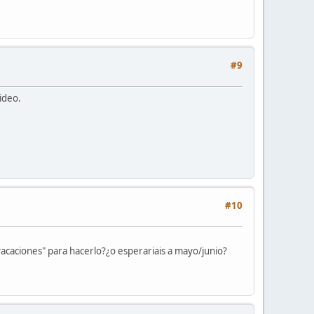
#9
ideo.
#10
acaciones" para hacerlo?¿o esperariais a mayo/junio?