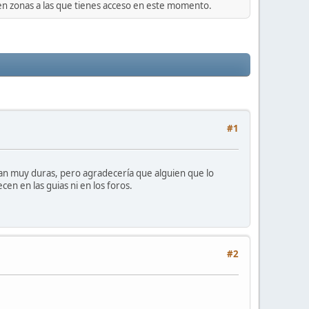
 en zonas a las que tienes acceso en este momento.
#1
sean muy duras, pero agradecería que alguien que lo
n en las guias ni en los foros.
#2