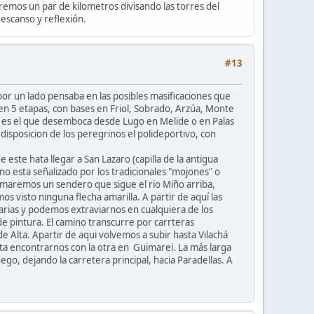
remos un par de kilometros divisando las torres del
escanso y reflexión.
#13
por un lado pensaba en las posibles masificaciones que
 en 5 etapas, con bases en Friol, Sobrado, Arzúa, Monte
ó" es el que desemboca desde Lugo en Melide o en Palas
sposicion de los peregrinos el polideportivo, con
este hata llegar a San Lazaro (capilla de la antigua
no esta señalizado por los tradicionales "mojones" o
y tomaremos un sendero que sigue el rio Miño arriba,
 visto ninguna flecha amarilla. A partir de aquí las
sarias y podemos extraviarnos en cualquiera de los
e pintura. El camino transcurre por carrteras
 Alta. Apartir de aqui volvemos a subir hasta Vilachá
ta encontrarnos con la otra en Guimarei. La más larga
go, dejando la carretera principal, hacia Paradellas. A