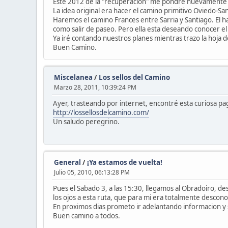
Este 2012 de la "recuperación" me pondré nuevamente
La idea original era hacer el camino primitivo Oviedo-Sa
Haremos el camino Frances entre Sarria y Santiago. El han
como salir de paseo. Pero ella esta deseando conocer el 
Ya iré contando nuestros planes mientras trazo la hoja d
Buen Camino.
Miscelanea
/
Los sellos del Camino
Marzo 28, 2011, 10:39:24 PM
Ayer, trasteando por internet, encontré esta curiosa pa
http://lossellosdelcamino.com/
Un saludo peregrino.
General
/
¡Ya estamos de vuelta!
Julio 05, 2010, 06:13:28 PM
Pues el Sabado 3, a las 15:30, llegamos al Obradoiro, 
los ojos a esta ruta, que para mi era totalmente descono
En proximos dias prometo ir adelantando informacion y 
Buen camino a todos.