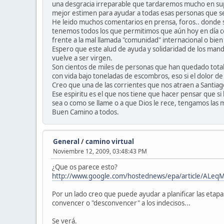
una desgracia irreparable que tardaremos mucho en supe
mejor estimen para ayudar a todas esas personas que se
He leido muchos comentarios en prensa, foros.. donde se 
tenemos todos los que permitimos que aún hoy en día c
frente a la mal llamada "comunidad" internacional o bie
Espero que este alud de ayuda y solidaridad de los manda
vuelve a ser virgen.
Son cientos de miles de personas que han quedado total
con vida bajo toneladas de escombros, eso si el dolor de 
Creo que una de las corrientes que nos atraen a Santiago 
Ese espiritu es el que nos tiene que hacer pensar que 
sea o como se llame o a que Dios le rece, tengamos las
Buen Camino a todos.
General
/
camino virtual
Noviembre 12, 2009, 03:48:43 PM
¿Que os parece esto?
http://www.google.com/hostednews/epa/article/A
Por un lado creo que puede ayudar a planificar las etapa
convencer o "desconvencer" a los indecisos...
Se verá.