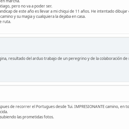
 en marcha.
ntiago, pero no va a poder ser.
dicap de este año es llevar a mi chiqui de 11 años. He intentado dibujar e
camino y su magia y cualquiera la dejaba en casa.
e ruta.
gina, resultado del arduo trabajo de un peregrino y de la colaboración d
despues de recorrer el Portugues desde Tui. IMPRESIONANTE camino, en to
cida.
subiendo las prometidas fotos.