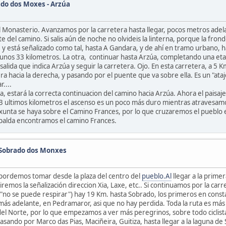
do dos Moxes - Arzúa
el Monasterio. Avanzamos por la carretera hasta llegar, pocos metros ade
del camino. Si salis aún de noche no olvideis la linterna, porque la fro
y está señalizado como tal, hasta A Gandara, y de ahí en tramo urbano, 
 unos 33 kilometros. La otra, continuar hasta Arzúa, completando una etap
da que indica Arzúa y seguir la carretera. Ojo. En esta carretera, a 5 Km
ra hacia la derecha, y pasando por el puente que va sobre ella. Es un "ata
....
a, estará la correcta continuacion del camino hacia Arzúa. Ahora el paisaj
 ultimos kilometros el ascenso es un poco más duro mientras atravesamos 
xunta se haya sobre el Camino Frances, por lo que cruzaremos el pueblo en
spalda encontramos el camino Frances.
-Sobrado dos Monxes
 pordemos tomar desde la plaza del centro del
pueblo.Al
llegar a la prime
emos la señalización direccion Xia, Laxe, etc.. Si continuamos por la car
"no se puede respirar") hay 19 Km. hasta Sobrado, los primeros en const
ás adelante, en Pedramaror, asi que no hay perdida. Toda la ruta es más o
el Norte, por lo que empezamos a ver más peregrinos, sobre todo ciclistas
ando por Marco das Pias, Maciñeira, Guitiza, hasta llegar a la laguna de 