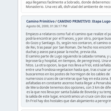
aqui llegamos facilmente a Sobrado, donde deberemos segu
Monasterio. Una vez alli, disfrutad del ambiente de rec
Camino Primitivo
/
CAMINO PRIMITIVO: Etapa Lugo-
Agosto 06, 2009, 01:36:17 PM
Empiezo a relataros como fué el camino que realize el pa
podría encontrar por el frances, y por otro, porque busc
do Gozo y Santiago. Es, según nos contaron, el camino o
de Rei, tras pasar por San Roman. De hecho nos encontr
duchas y aseos para pasar la noche, previa cita.
El camino parte de Lugo siguiendo la calzada romana, y un
leprosería y hospital, en tiempos, de peregrinos). Una v
hitos. La otra opcion, la que nos lleva a Friol, está señ
entre una frondosa vegetacion hasta que, tras cruzar uno
buscaremos en los postes de hormigon de los cables de la
numerosos cruces de carreteras que hay en esta zona. Es
asfaltadas en constante ascenso hasta llegar a Penarubi
de Mera donde tenemos dos opciones, con 3 km de diferen
es la que nos lleva por santa Eulalia de Boveda y su tem
la salida de este lugar, encontramos un cruce con dos va
En Friol hay dos hostales que dan alojamiento a peregri