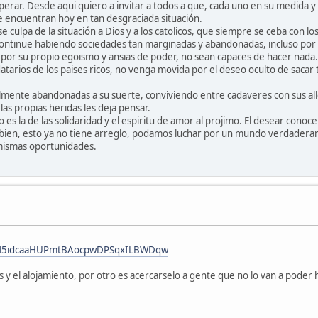
rar. Desde aqui quiero a invitar a todos a que, cada uno en su medida y
 encuentran hoy en tan desgraciada situación.
culpa de la situación a Dios y a los catolicos, que siempre se ceba con los
ontinue habiendo sociedades tan marginadas y abandonadas, incluso por 
n por su propio egoismo y ansias de poder, no sean capaces de hacer nada.
tarios de los paises ricos, no venga movida por el deseo oculto de sacar 
mente abandonadas a su suerte, conviviendo entre cadaveres con sus all
las propias heridas les deja pensar.
es la de las solidaridad y el espiritu de amor al projimo. El desear conocer
si bien, esto ya no tiene arreglo, podamos luchar por un mundo verdade
 mismas oportunidades.
LeqM5idcaaHUPmtBAocpwDPSqxILBWDqw
s y el alojamiento, por otro es acercarselo a gente que no lo van a poder