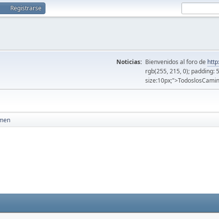
Registrarse
Noticias:
Bienvenidos al foro de
http
rgb(255, 215, 0); padding: 
size:10px;">TodoslosCamin
men