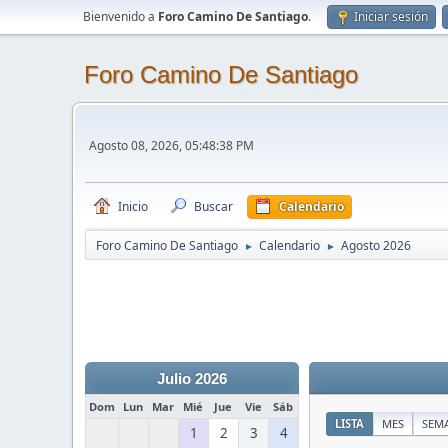
Bienvenido a
Foro Camino De Santiago
.
Iniciar sesión
Foro Camino De Santiago
Agosto 08, 2026, 05:48:38 PM
Inicio
Buscar
Calendario
Foro Camino De Santiago
Calendario
Agosto 2026
►
►
Julio 2026
Dom
Lun
Mar
Mié
Jue
Vie
Sáb
LISTA
MES
SEM
1
2
3
4