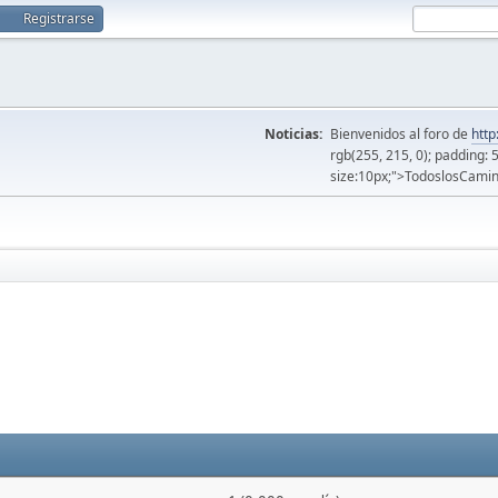
Registrarse
Noticias:
Bienvenidos al foro de
http
rgb(255, 215, 0); padding: 
size:10px;">TodoslosCamin