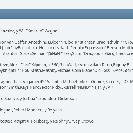
 González, y Will "Kindred" Wagner .
ron van Geffen,Antechinus,Bjoern "Bloc" Kristiansen,Brad "IchBin™" Gr
ovell,Juan "JayBachatero" Hernandez,Karl "RegularExpression" Benson,Ma
"Arantor" Spicer,Selman "[SiNaN]" Eser,Shitiz "Dragooon" Garg,Theodore "
teve,Aleksi "Lex" Kilpinen,br360,GigaWatt,ziycon,Adam Tallon,Bigguy,Br
knight17" Hou,Krash,Mashby,Michael Colin Blaber,Old Fossil,S-Ace,Stor
ew,Jonathan "vbgamer45" Valentin,Michael "Mick." Gomez,Sami "SychO" M
on" Smith,Kays,NanoSector,Ricky.,Russell "NEND" Najar, y SA™ .
eme Spence, y Joshua "groundup" Dickerson .
ínguez,Robert Monden, y Relyana .
 "cσσкιє мσηѕтєя" Forsberg, y Ralph "[n3rve]" Otowo .