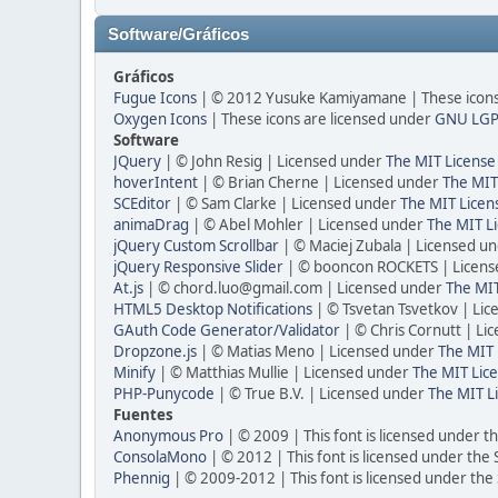
Software/Gráficos
Gráficos
Fugue Icons
| © 2012 Yusuke Kamiyamane | These icons 
Oxygen Icons
| These icons are licensed under
GNU LGP
Software
JQuery
| © John Resig | Licensed under
The MIT License
hoverIntent
| © Brian Cherne | Licensed under
The MIT
SCEditor
| © Sam Clarke | Licensed under
The MIT Licen
animaDrag
| © Abel Mohler | Licensed under
The MIT Li
jQuery Custom Scrollbar
| © Maciej Zubala | Licensed u
jQuery Responsive Slider
| © booncon ROCKETS | Licen
At.js
| © chord.luo@gmail.com | Licensed under
The MIT
HTML5 Desktop Notifications
| © Tsvetan Tsvetkov | Li
GAuth Code Generator/Validator
| © Chris Cornutt | L
Dropzone.js
| © Matias Meno | Licensed under
The MIT 
Minify
| © Matthias Mullie | Licensed under
The MIT Lice
PHP-Punycode
| © True B.V. | Licensed under
The MIT L
Fuentes
Anonymous Pro
| © 2009 | This font is licensed under t
ConsolaMono
| © 2012 | This font is licensed under the
Phennig
| © 2009-2012 | This font is licensed under the