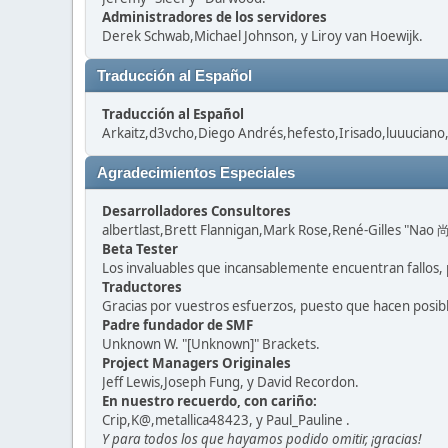
Administradores de los servidores
Derek Schwab,Michael Johnson, y Liroy van Hoewijk.
Traducción al Español
Traducción al Español
Arkaitz,d3vcho,Diego Andrés,hefesto,Irisado,luuuciano
Agradecimientos Especiales
Desarrolladores Consultores
albertlast,Brett Flannigan,Mark Rose,René-Gilles "Nao 尚
Beta Tester
Los invaluables que incansablemente encuentran fallos, 
Traductores
Gracias por vuestros esfuerzos, puesto que hacen posib
Padre fundador de SMF
Unknown W. "[Unknown]" Brackets.
Project Managers Originales
Jeff Lewis,Joseph Fung, y David Recordon.
En nuestro recuerdo, con cariño:
Crip,K@,metallica48423, y Paul_Pauline .
Y para todos los que hayamos podido omitir, ¡gracias!