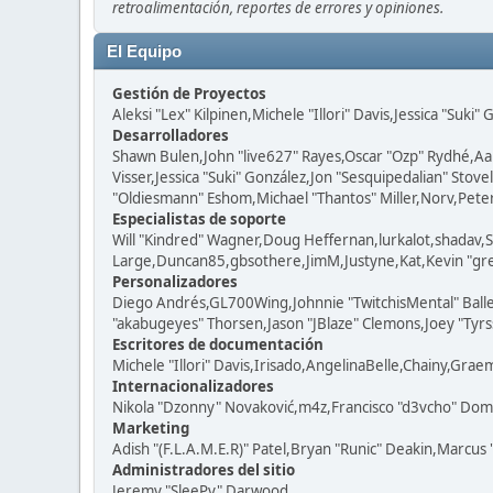
retroalimentación, reportes de errores y opiniones.
El Equipo
Gestión de Proyectos
Aleksi "Lex" Kilpinen,Michele "Illori" Davis,Jessica "Suki"
Desarrolladores
Shawn Bulen,John "live627" Rayes,Oscar "Ozp" Rydhé,Aa
Visser,Jessica "Suki" González,Jon "Sesquipedalian" St
"Oldiesmann" Eshom,Michael "Thantos" Miller,Norv,Peter 
Especialistas de soporte
Will "Kindred" Wagner,Doug Heffernan,lurkalot,shadav,S
Large,Duncan85,gbsothere,JimM,Justyne,Kat,Kevin "grey
Personalizadores
Diego Andrés,GL700Wing,Johnnie "TwitchisMental" Ball
"akabugeyes" Thorsen,Jason "JBlaze" Clemons,Joey "Tyrss
Escritores de documentación
Michele "Illori" Davis,Irisado,AngelinaBelle,Chainy,Gra
Internacionalizadores
Nikola "Dzonny" Novaković,m4z,Francisco "d3vcho" Dom
Marketing
Adish "(F.L.A.M.E.R)" Patel,Bryan "Runic" Deakin,Marcus
Administradores del sitio
Jeremy "SleePy" Darwood.