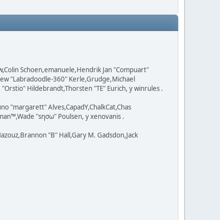
ow,Colin Schoen,emanuele,Hendrik Jan "Compuart"
tthew "Labradoodle-360" Kerle,Grudge,Michael
Orstio" Hildebrandt,Thorsten "TE" Eurich, y winrules .
uno "margarett" Alves,CapadY,ChalkCat,Chas
man™,Wade "sησω" Poulsen, y xenovanis .
azouz,Brannon "B" Hall,Gary M. Gadsdon,Jack