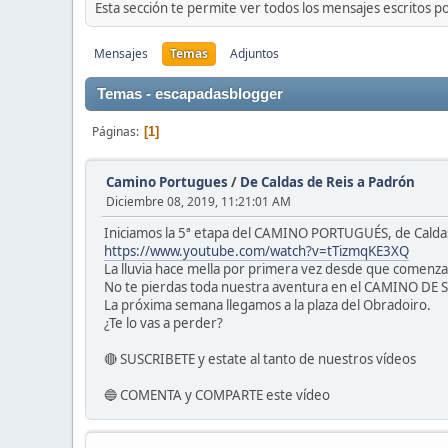
Esta sección te permite ver todos los mensajes escritos p
Mensajes
Temas
Adjuntos
Temas - escapadasblogger
Páginas
1
Camino Portugues
/
De Caldas de Reis a Padrón
Diciembre 08, 2019, 11:21:01 AM
Iniciamos la 5ª etapa del CAMINO PORTUGUÉS, de Caldas
https://www.youtube.com/watch?v=tTizmqKE3XQ
La lluvia hace mella por primera vez desde que comenz
No te pierdas toda nuestra aventura en el CAMINO DE
La próxima semana llegamos a la plaza del Obradoiro.
¿Te lo vas a perder?
🔴 SUSCRIBETE y estate al tanto de nuestros vídeos
🔵 COMENTA y COMPARTE este vídeo