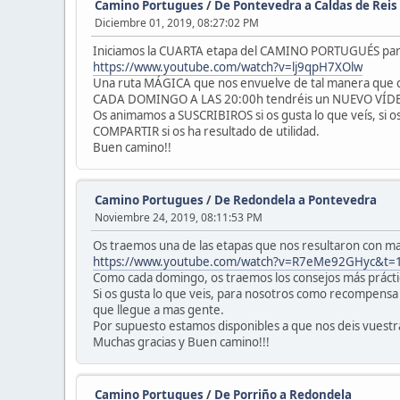
Camino Portugues
/
De Pontevedra a Caldas de Reis
Diciembre 01, 2019, 08:27:02 PM
Iniciamos la CUARTA etapa del CAMINO PORTUGUÉS part
https://www.youtube.com/watch?v=lj9qpH7XOlw
Una ruta MÁGICA que nos envuelve de tal manera que cr
CADA DOMINGO A LAS 20:00h tendréis un NUEVO VÍDEO
Os animamos a SUSCRIBIROS si os gusta lo que veís, si
COMPARTIR si os ha resultado de utilidad.
Buen camino!!
Camino Portugues
/
De Redondela a Pontevedra
Noviembre 24, 2019, 08:11:53 PM
Os traemos una de las etapas que nos resultaron con
https://www.youtube.com/watch?v=R7eMe92GHyc&t=
Como cada domingo, os traemos los consejos más prácti
Si os gusta lo que veis, para nosotros como recompensa
que llegue a mas gente.
Por supuesto estamos disponibles a que nos deis vuest
Muchas gracias y Buen camino!!!
Camino Portugues
/
De Porriño a Redondela