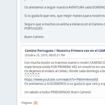
Os animamos a seguir nuestra AVENTURA cada DOMING
Si os gusta lo que veis, que mejor manera para nosot
Seguro que a muchos os anima a iniciaros en el Camino d
PORTUGUÉS
Buen Camino
Camino Portugues
/
!Nuestra Primera vez en el C
Octubre 20, 2019, 08:05:21 PM
Con mucha ilusión os traemos nuestro recién CAMINO DE
experiencia vivida POR PRIMERA VEZ en nosotros en una
Os dejamos el enlace al CANAL donde cada domingo a l
👇👇👇👇👇👇
https://www.youtube.com/watch?v=P8kHmkmo0tE
Os animamos a SUSCRIBIROS si os gusta lo que veis y a qu
Un saludo a todos PEREGRINOS! Buen Camino!
Páginas
1