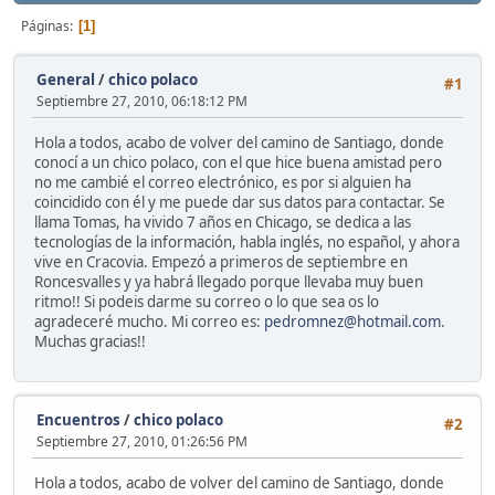
Páginas
1
General
/
chico polaco
#1
Septiembre 27, 2010, 06:18:12 PM
Hola a todos, acabo de volver del camino de Santiago, donde
conocí a un chico polaco, con el que hice buena amistad pero
no me cambié el correo electrónico, es por si alguien ha
coincidido con él y me puede dar sus datos para contactar. Se
llama Tomas, ha vivido 7 años en Chicago, se dedica a las
tecnologías de la información, habla inglés, no español, y ahora
vive en Cracovia. Empezó a primeros de septiembre en
Roncesvalles y ya habrá llegado porque llevaba muy buen
ritmo!! Si podeis darme su correo o lo que sea os lo
agradeceré mucho. Mi correo es:
pedromnez@hotmail.com
.
Muchas gracias!!
Encuentros
/
chico polaco
#2
Septiembre 27, 2010, 01:26:56 PM
Hola a todos, acabo de volver del camino de Santiago, donde