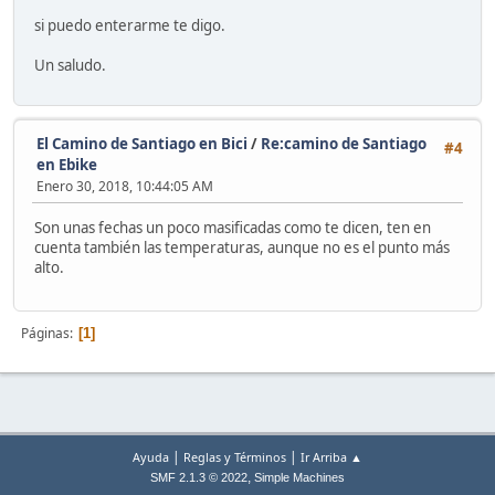
si puedo enterarme te digo.
Un saludo.
El Camino de Santiago en Bici
/
Re:camino de Santiago
#4
en Ebike
Enero 30, 2018, 10:44:05 AM
Son unas fechas un poco masificadas como te dicen, ten en
cuenta también las temperaturas, aunque no es el punto más
alto.
Páginas
1
|
|
Ayuda
Reglas y Términos
Ir Arriba ▲
,
SMF 2.1.3 © 2022
Simple Machines