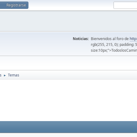
Registrarse
Noticias:
Bienvenidos al foro de
http
rgb(255, 215, 0); padding: 
size:10px;">TodoslosCamin
s
Temas
►