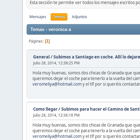
Esta sección te permite ver todos los mensajes escritos p
Mensajes
Temas
Adjuntos
Temas - veronica a
Páginas
1
General
/
Subimos a Santiago en coche. Allí lo deja
Julio 28, 2014, 12:38:25 PM
Hola muy buenas, somos dos chicas de Granada que quer
queremos dejar el coche para tenerlo a la vuelta del cami
veromeliya@hotmail.com
y el tlf por si queréis contac
Como llegar
/
Subimos para hacer el Camino de Santi
Julio 28, 2014, 12:36:18 PM
Hola muy buenas, somos dos chicas de Granada que quer
queremos dejar el coche para tenerlo a la vuelta del cami
veromeliya@hotmail.com
y el tlf por si queréis contac