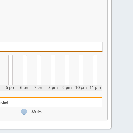
m
5 pm
6 pm
7 pm
8 pm
9 pm
10 pm
11 pm
vidad
0.93%