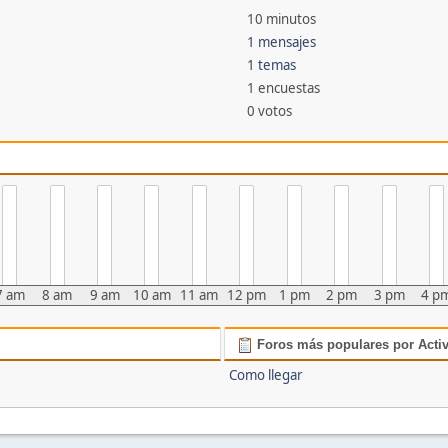
10 minutos
1 mensajes
1 temas
1 encuestas
0 votos
7 am
8 am
9 am
10 am
11 am
12 pm
1 pm
2 pm
3 pm
4 p
Foros más populares por Acti
Como llegar