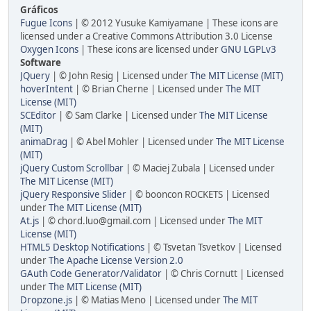
Gráficos
Fugue Icons
| © 2012 Yusuke Kamiyamane | These icons are
licensed under a Creative Commons Attribution 3.0 License
Oxygen Icons
| These icons are licensed under
GNU LGPLv3
Software
JQuery
| © John Resig | Licensed under
The MIT License (MIT)
hoverIntent
| © Brian Cherne | Licensed under
The MIT
License (MIT)
SCEditor
| © Sam Clarke | Licensed under
The MIT License
(MIT)
animaDrag
| © Abel Mohler | Licensed under
The MIT License
(MIT)
jQuery Custom Scrollbar
| © Maciej Zubala | Licensed under
The MIT License (MIT)
jQuery Responsive Slider
| © booncon ROCKETS | Licensed
under
The MIT License (MIT)
At.js
| © chord.luo@gmail.com | Licensed under
The MIT
License (MIT)
HTML5 Desktop Notifications
| © Tsvetan Tsvetkov | Licensed
under
The Apache License Version 2.0
GAuth Code Generator/Validator
| © Chris Cornutt | Licensed
under
The MIT License (MIT)
Dropzone.js
| © Matias Meno | Licensed under
The MIT