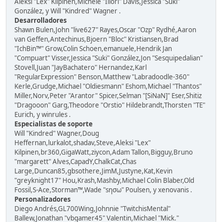
Aleksi "Lex" Kilpinen,Michele "Illori" Davis,Jessica "Suki"
González, y Will "Kindred" Wagner .
Desarrolladores
Shawn Bulen,John "live627" Rayes,Oscar "Ozp" Rydhé,Aaron
van Geffen,Antechinus,Bjoern "Bloc" Kristiansen,Brad
"IchBin™" Grow,Colin Schoen,emanuele,Hendrik Jan
"Compuart" Visser,Jessica "Suki" González,Jon "Sesquipedalian"
Stovell,Juan "JayBachatero" Hernandez,Karl
"RegularExpression" Benson,Matthew "Labradoodle-360"
Kerle,Grudge,Michael "Oldiesmann" Eshom,Michael "Thantos"
Miller,Norv,Peter "Arantor" Spicer,Selman "[SiNaN]" Eser,Shitiz
"Dragooon" Garg,Theodore "Orstio" Hildebrandt,Thorsten "TE"
Eurich, y winrules .
Especialistas de soporte
Will "Kindred" Wagner,Doug
Heffernan,lurkalot,shadav,Steve,Aleksi "Lex"
Kilpinen,br360,GigaWatt,ziycon,Adam Tallon,Bigguy,Bruno
"margarett" Alves,CapadY,ChalkCat,Chas
Large,Duncan85,gbsothere,JimM,Justyne,Kat,Kevin
"greyknight17" Hou,Krash,Mashby,Michael Colin Blaber,Old
Fossil,S-Ace,Storman™,Wade "sησω" Poulsen, y xenovanis .
Personalizadores
Diego Andrés,GL700Wing,Johnnie "TwitchisMental"
Ballew,Jonathan "vbgamer45" Valentin,Michael "Mick."