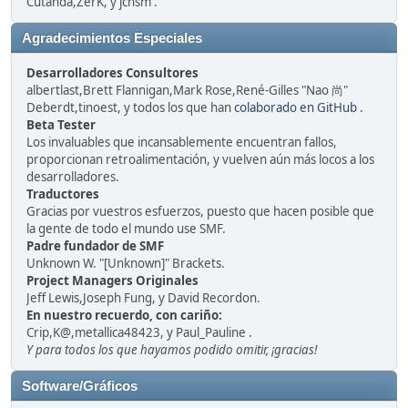
Cutanda,ZerK, y jchsm .
Agradecimientos Especiales
Desarrolladores Consultores
albertlast,Brett Flannigan,Mark Rose,René-Gilles "Nao 尚"
Deberdt,tinoest, y todos los que han
colaborado en GitHub
.
Beta Tester
Los invaluables que incansablemente encuentran fallos,
proporcionan retroalimentación, y vuelven aún más locos a los
desarrolladores.
Traductores
Gracias por vuestros esfuerzos, puesto que hacen posible que
la gente de todo el mundo use SMF.
Padre fundador de SMF
Unknown W. "[Unknown]" Brackets.
Project Managers Originales
Jeff Lewis,Joseph Fung, y David Recordon.
En nuestro recuerdo, con cariño:
Crip,K@,metallica48423, y Paul_Pauline .
Y para todos los que hayamos podido omitir, ¡gracias!
Software/Gráficos