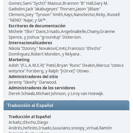
Gomez,Sami "SychO" Mazouz,Brannon "B" Hall,Gary M.
Gadsdon,Jack "akabugeyes" Thorsen,Jason "JBlaze"
Clemons,Joey "Tyrsson" Smith,Kays,NanoSector,Ricky.,Russell
"NEND" Najar, y SA™ .
Escritores de documentación
Michele "Illori" Davis,Irisado,AngelinaBelle,Chainy,Graeme
Spence, y Joshua "groundup" Dickerson .
Internacionalizadores
Nikola "Dzonny" Novaković,m4z,Francisco "d3vcho"
Domínguez,Robert Monden, y Relyana .
Marketing
Adish "(F.L.A.M.E.R)" Patel,Bryan "Runic" Deakin,Marcus "cσσкιє
мσηѕтєя" Forsberg, y Ralph "[n3rve]" Otowo .
Administradores del sitio
Jeremy "SleePy" Darwood.
Administradores de los servidores
Derek Schwab,Michael Johnson, y Liroy van Hoewijk.
Traducción al Español
Traducción al Español
Arkaitz,d3vcho,Diego
Andrés,hefesto,Irisado,luuuciano,snoopy_virtual,Ramón