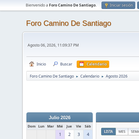
Bienvenido a
Foro Camino De Santiago
.
Iniciar sesión
Foro Camino De Santiago
Agosto 06, 2026, 11:09:37 PM
Inicio
Buscar
Calendario
Foro Camino De Santiago
Calendario
Agosto 2026
►
►
Julio 2026
Dom
Lun
Mar
Mié
Jue
Vie
Sáb
LISTA
MES
SEM
1
2
3
4