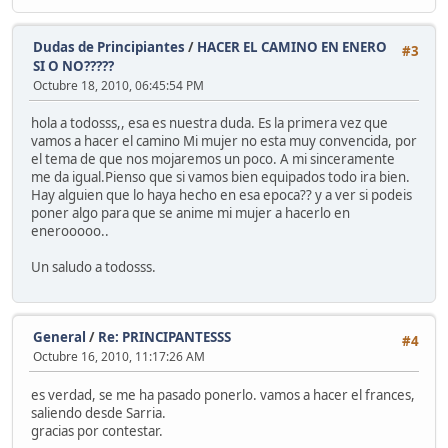
Dudas de Principiantes
/
HACER EL CAMINO EN ENERO
#3
SI O NO?????
Octubre 18, 2010, 06:45:54 PM
hola a todosss,, esa es nuestra duda. Es la primera vez que
vamos a hacer el camino Mi mujer no esta muy convencida, por
el tema de que nos mojaremos un poco. A mi sinceramente
me da igual.Pienso que si vamos bien equipados todo ira bien.
Hay alguien que lo haya hecho en esa epoca?? y a ver si podeis
poner algo para que se anime mi mujer a hacerlo en
enerooooo..
Un saludo a todosss.
General
/
Re: PRINCIPANTESSS
#4
Octubre 16, 2010, 11:17:26 AM
es verdad, se me ha pasado ponerlo. vamos a hacer el frances,
saliendo desde Sarria.
gracias por contestar.