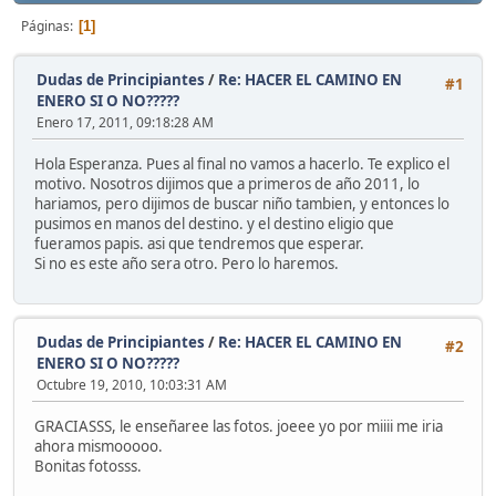
Páginas
1
Dudas de Principiantes
/
Re: HACER EL CAMINO EN
#1
ENERO SI O NO?????
Enero 17, 2011, 09:18:28 AM
Hola Esperanza. Pues al final no vamos a hacerlo. Te explico el
motivo. Nosotros dijimos que a primeros de año 2011, lo
hariamos, pero dijimos de buscar niño tambien, y entonces lo
pusimos en manos del destino. y el destino eligio que
fueramos papis. asi que tendremos que esperar.
Si no es este año sera otro. Pero lo haremos.
Dudas de Principiantes
/
Re: HACER EL CAMINO EN
#2
ENERO SI O NO?????
Octubre 19, 2010, 10:03:31 AM
GRACIASSS, le enseñaree las fotos. joeee yo por miiii me iria
ahora mismooooo.
Bonitas fotosss.