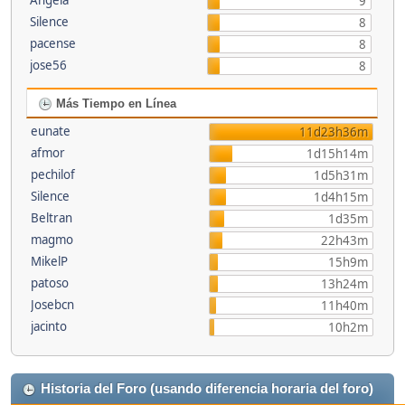
Angela
9
Silence
8
pacense
8
jose56
8
Más Tiempo en Línea
eunate
11d23h36m
afmor
1d15h14m
pechilof
1d5h31m
Silence
1d4h15m
Beltran
1d35m
magmo
22h43m
MikelP
15h9m
patoso
13h24m
Josebcn
11h40m
jacinto
10h2m
Historia del Foro (usando diferencia horaria del foro)