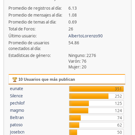
Promedio de registros al día:
6.13
Promedio de mensajes al día:
1.08
Promedio de temas al día:
0.69
Total de Foros:
26
Último usuario:
AlbertoLorenzo90
Promedio de usuarios
54.86
conectados al día:
Estadísticas de género:
Ninguno: 2276
Varón: 76
Mujer: 20
10 Usuarios que más publican
eunate
351
Silence
252
pechilof
125
magmo
124
Beltran
74
patoso
62
Josebcn
50