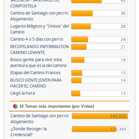
VALENCIA - SANTIAGO DE
43
COMPOSTELA
Camino de Santiago con perro:
30
Alojamiento
Lugares Mágicos y "Únicos" del
28
Camino
Camino 4 o 5 días con perro
24
RECOPILANDO INFORMACION
21
CAMINO LEVANTE
Busco gente para vivir esta
18
aventura que es la del camino
Etapas del Camino Frances
15
BUSCO GENTE JOVEN PARA
14
HACER EL CAMINO
Llegó la hora
13
10 Temas más importantes (por Vistas)
Camino de Santiago con perro:
145,022
Alojamiento
¿Donde Recoger la
114,364
Credencial?