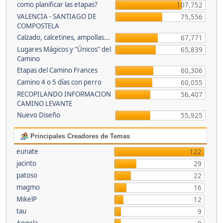
como planificar las etapas?
107,752
VALENCIA - SANTIAGO DE
75,556
COMPOSTELA
Calzado, calcetines, ampollas...
67,771
Lugares Mágicos y "Únicos" del
65,839
Camino
Etapas del Camino Frances
60,306
Camino 4 o 5 días con perro
60,055
RECOPILANDO INFORMACION
56,407
CAMINO LEVANTE
Nuevo Diseño
55,925
Principales Creadores de Temas
eunate
122
jacinto
29
patoso
22
magmo
16
MikelP
12
tau
9