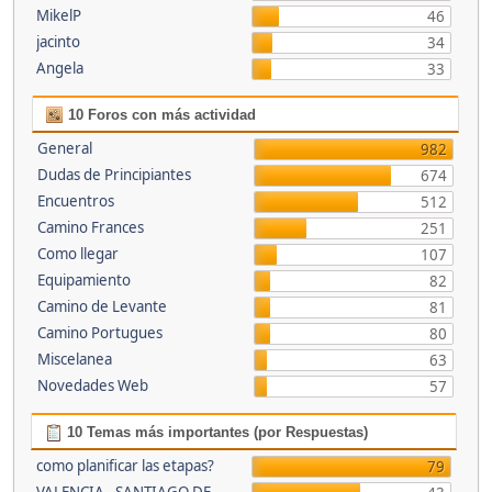
MikelP
46
jacinto
34
Angela
33
10 Foros con más actividad
General
982
Dudas de Principiantes
674
Encuentros
512
Camino Frances
251
Como llegar
107
Equipamiento
82
Camino de Levante
81
Camino Portugues
80
Miscelanea
63
Novedades Web
57
10 Temas más importantes (por Respuestas)
como planificar las etapas?
79