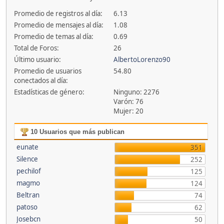
Promedio de registros al día:
6.13
Promedio de mensajes al día:
1.08
Promedio de temas al día:
0.69
Total de Foros:
26
Último usuario:
AlbertoLorenzo90
Promedio de usuarios
54.80
conectados al día:
Estadísticas de género:
Ninguno: 2276
Varón: 76
Mujer: 20
10 Usuarios que más publican
eunate
351
Silence
252
pechilof
125
magmo
124
Beltran
74
patoso
62
Josebcn
50