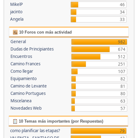
MikelP
46
jacinto
34
Angela
33
10 Foros con más actividad
General
982
Dudas de Principiantes
674
Encuentros
512
Camino Frances
251
Como llegar
107
Equipamiento
82
Camino de Levante
81
Camino Portugues
80
Miscelanea
63
Novedades Web
57
10 Temas más importantes (por Respuestas)
como planificar las etapas?
79