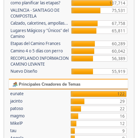
como planificar las etapas?
107,714
VALENCIA - SANTIAGO DE
75,531
COMPOSTELA
Calzado, calcetines, ampollas...
67,758
Lugares Mágicos y "Únicos" del
65,811
Camino
Etapas del Camino Frances
60,289
Camino 4 o 5 días con perro
60,042
RECOPILANDO INFORMACION
56,389
CAMINO LEVANTE
Nuevo Diseño
55,919
Principales Creadores de Temas
eunate
122
jacinto
29
patoso
22
magmo
16
MikelP
12
tau
9