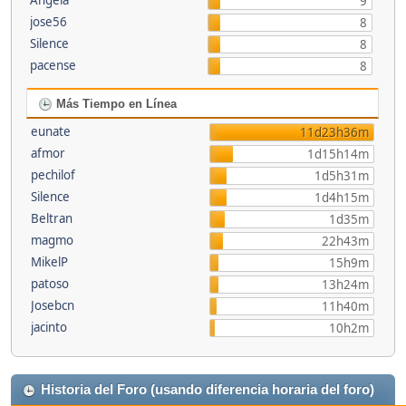
Angela
9
jose56
8
Silence
8
pacense
8
Más Tiempo en Línea
eunate
11d23h36m
afmor
1d15h14m
pechilof
1d5h31m
Silence
1d4h15m
Beltran
1d35m
magmo
22h43m
MikelP
15h9m
patoso
13h24m
Josebcn
11h40m
jacinto
10h2m
Historia del Foro (usando diferencia horaria del foro)