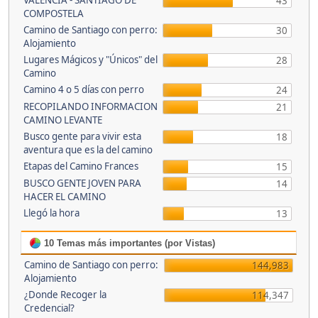
VALENCIA - SANTIAGO DE
43
COMPOSTELA
Camino de Santiago con perro:
30
Alojamiento
Lugares Mágicos y "Únicos" del
28
Camino
Camino 4 o 5 días con perro
24
RECOPILANDO INFORMACION
21
CAMINO LEVANTE
Busco gente para vivir esta
18
aventura que es la del camino
Etapas del Camino Frances
15
BUSCO GENTE JOVEN PARA
14
HACER EL CAMINO
Llegó la hora
13
10 Temas más importantes (por Vistas)
Camino de Santiago con perro:
144,983
Alojamiento
¿Donde Recoger la
114,347
Credencial?