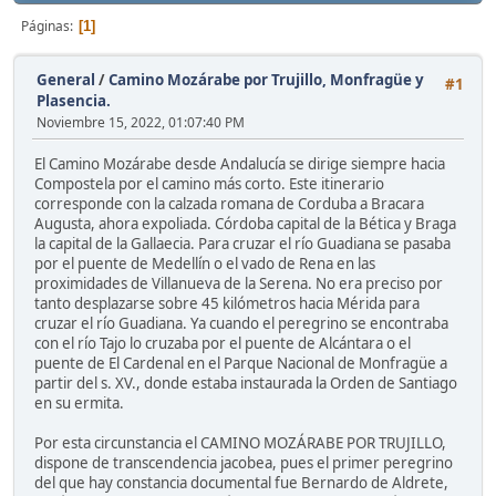
Páginas
1
General
/
Camino Mozárabe por Trujillo, Monfragüe y
#1
Plasencia.
Noviembre 15, 2022, 01:07:40 PM
El Camino Mozárabe desde Andalucía se dirige siempre hacia
Compostela por el camino más corto. Este itinerario
corresponde con la calzada romana de Corduba a Bracara
Augusta, ahora expoliada. Córdoba capital de la Bética y Braga
la capital de la Gallaecia. Para cruzar el río Guadiana se pasaba
por el puente de Medellín o el vado de Rena en las
proximidades de Villanueva de la Serena. No era preciso por
tanto desplazarse sobre 45 kilómetros hacia Mérida para
cruzar el río Guadiana. Ya cuando el peregrino se encontraba
con el río Tajo lo cruzaba por el puente de Alcántara o el
puente de El Cardenal en el Parque Nacional de Monfragüe a
partir del s. XV., donde estaba instaurada la Orden de Santiago
en su ermita.
Por esta circunstancia el CAMINO MOZÁRABE POR TRUJILLO,
dispone de transcendencia jacobea, pues el primer peregrino
del que hay constancia documental fue Bernardo de Aldrete,