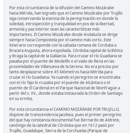
Por esta circunstancia de la difusión del Camino Mozárabe
hacia Mérida, han logrado que el Camino Mozárabe por Trujillo
siga conservando la esencia de la peregrinación en donde la
soledad, introspección y tranquilidad en pos de la libertad,
armonía y paz interior sean las características más
importantes. El Camino Mozárabe desde Andalucía se dirige
siempre hacia Compostela por el camino más corto. Este
itinerario corresponde con la calzada romana de Corduba a
Bracara Augusta, ahora expoliada. Córdoba capital de la Bética
y Braga la capital de la Gallaecia. Para cruzar el río Guadiana se
pasaba por el puente de Medellín o el vado de Rena en las
proximidades de Villanueva de la Serena. No era preciso por
tanto desplazarse sobre 45 kilómetros hacia Mérida para
cruzar el río Guadiana. Ya cuando el peregrino se encontraba
con el río Tajo lo cruzaba por el puente de Alcántara o el
puente de El Cardenal en el Parque Nacional de Monfragüe a
partir del s. XV., donde estaba instaurada la Orden de Santiago
en su ermita.
Por esta circunstancia el CAMINO MOZÁRABE POR TRUJILLO,
dispone de transcendencia jacobea, pues el primer peregrino
del que hay constancia documental fue Bernardo de Aldrete,
canónigo de la catedral de Córdoba que en 1612 pasó por
Trujillo, Guadalupe, Sierra de la Corchuelas (Parque de