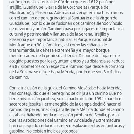
canónigo de la catedral de Córdoba que en 1612 pasó por
Trujillo, Guadalupe, Sierra de la Corchuelas (Parque de
Monfragüe) y Plasencia. Además converge en muchos tramos
con el camino de peregrinación al Santuario de la Virgen de
Guadalupe, por lo que se fusionan dos caminos siendo vínculo
de devoción y unión. También pasa por lugares de importancia
cultural y patrimonial: Villanueva de la Serena, Trujillo y
Plasencia y de importancia natural: El Parque nacional de
Monfragüe en 30 kilómetros, así como las cañadas de
trashumancia, la dehesa extremeña y el mayor bosque
mediterráneo de la península ibérica. Dispone de lugares de
acogida puestos por los ayuntamientos y su distancia se reduce
en 87 kilómetros con respecto el camino que desde la comarca
de La Serena se dirige hacia Mérida, por lo que son 3 o 4 días
de camino.
Con la inclusión de la guía del Camino Mozárabe hacia Mérida,
han conseguido que el peregrino se dirija a un camino que no
tiene advocación jacobea, solo a partir del año 1994 cuando el
sacerdote jesuita Hermenegildo de la Campa decidió hacer el
camino de peregrinación para llegar a Mérida donde el camino
estaba señalizado por la Asociación jacobea de Sevilla, por lo
que las Asociaciones del Camino en Andalucía y Extremadura
han conseguido reducir costes y desplazamientos en pinturas y
gasolina. No existen indicios jacobeos.