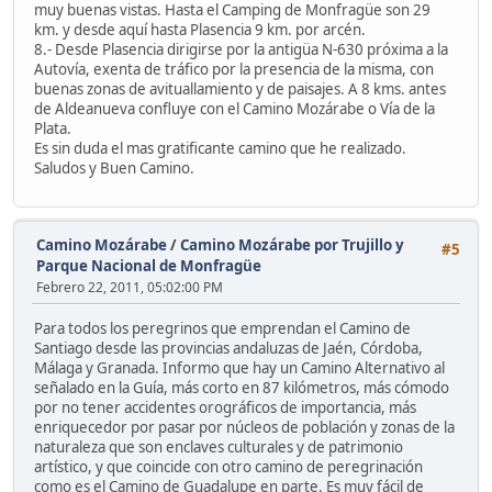
muy buenas vistas. Hasta el Camping de Monfragüe son 29
km. y desde aquí hasta Plasencia 9 km. por arcén.
8.- Desde Plasencia dirigirse por la antigüa N-630 próxima a la
Autovía, exenta de tráfico por la presencia de la misma, con
buenas zonas de avituallamiento y de paisajes. A 8 kms. antes
de Aldeanueva confluye con el Camino Mozárabe o Vía de la
Plata.
Es sin duda el mas gratificante camino que he realizado.
Saludos y Buen Camino.
Camino Mozárabe
/
Camino Mozárabe por Trujillo y
#5
Parque Nacional de Monfragüe
Febrero 22, 2011, 05:02:00 PM
Para todos los peregrinos que emprendan el Camino de
Santiago desde las provincias andaluzas de Jaén, Córdoba,
Málaga y Granada. Informo que hay un Camino Alternativo al
señalado en la Guía, más corto en 87 kilómetros, más cómodo
por no tener accidentes orográficos de importancia, más
enriquecedor por pasar por núcleos de población y zonas de la
naturaleza que son enclaves culturales y de patrimonio
artístico, y que coincide con otro camino de peregrinación
como es el Camino de Guadalupe en parte. Es muy fácil de