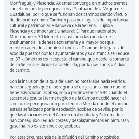
Monfragüe) y Plasencia. Además converge en muchos tramos
con el camino de peregrinación al Santuario de la Virgen de
Guadalupe, por lo que se fusionan dos caminos siendo vínculo
de devoción y unión. También pasa por lugares de importancia
cultural y patrimonial: Villanueva de la Serena, Trujillo y
Plasencia y de importancia natural: El Parque nacional de
Monfragüe en 30 kilómetros, así como las cañadas de
trashumancia, la dehesa extremeña y el mayor bosque
mediterráneo de la península ibérica. Dispone de lugares de
acogida puestos por los ayuntamientos y su distancia se reduce
en 87 kilómetros con respecto el camino que desde la comarca
de La Serena se dirige hacia Mérida, por lo que son 3 o 4 días
de camino.
Con la inclusión de la guía del Camino Mozárabe hacia Mérida,
han conseguido que el peregrino se dirija a un camino que no
tiene advocación jacobea, solo a partir del año 1994 cuando el
sacerdote jesuita Hermenegildo de la Campa decidió hacer el
camino de peregrinación para llegar a Mérida donde el camino
estaba señalizado por la Asociación jacobea de Sevilla, por lo
que las Asociaciones del Camino en Andalucía y Extremadura
han conseguido reducir costes y desplazamientos en pinturas y
gasolina. No existen indicios jacobeos.
Por esta circunstancia de la difusión del Camino Mozárabe