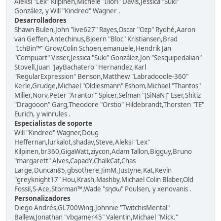
Aleksi "Lex" Kilpinen,Michele "Illori" Davis,Jessica "Suki"
González, y Will "Kindred" Wagner .
Desarrolladores
Shawn Bulen,John "live627" Rayes,Oscar "Ozp" Rydhé,Aaron
van Geffen,Antechinus,Bjoern "Bloc" Kristiansen,Brad
"IchBin™" Grow,Colin Schoen,emanuele,Hendrik Jan
"Compuart" Visser,Jessica "Suki" González,Jon "Sesquipedalian"
Stovell,Juan "JayBachatero" Hernandez,Karl
"RegularExpression" Benson,Matthew "Labradoodle-360"
Kerle,Grudge,Michael "Oldiesmann" Eshom,Michael "Thantos"
Miller,Norv,Peter "Arantor" Spicer,Selman "[SiNaN]" Eser,Shitiz
"Dragooon" Garg,Theodore "Orstio" Hildebrandt,Thorsten "TE"
Eurich, y winrules .
Especialistas de soporte
Will "Kindred" Wagner,Doug
Heffernan,lurkalot,shadav,Steve,Aleksi "Lex"
Kilpinen,br360,GigaWatt,ziycon,Adam Tallon,Bigguy,Bruno
"margarett" Alves,CapadY,ChalkCat,Chas
Large,Duncan85,gbsothere,JimM,Justyne,Kat,Kevin
"greyknight17" Hou,Krash,Mashby,Michael Colin Blaber,Old
Fossil,S-Ace,Storman™,Wade "sησω" Poulsen, y xenovanis .
Personalizadores
Diego Andrés,GL700Wing,Johnnie "TwitchisMental"
Ballew,Jonathan "vbgamer45" Valentin,Michael "Mick."