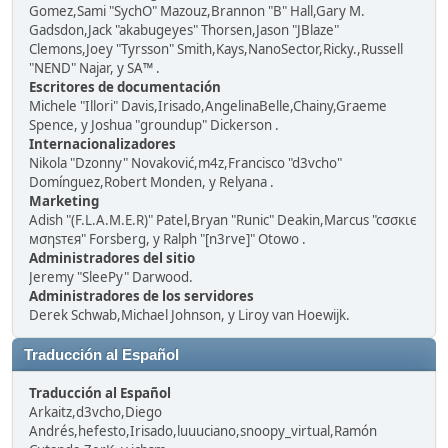
Gomez,Sami "SychO" Mazouz,Brannon "B" Hall,Gary M.
Gadsdon,Jack "akabugeyes" Thorsen,Jason "JBlaze"
Clemons,Joey "Tyrsson" Smith,Kays,NanoSector,Ricky.,Russell
"NEND" Najar, y SA™ .
Escritores de documentación
Michele "Illori" Davis,Irisado,AngelinaBelle,Chainy,Graeme
Spence, y Joshua "groundup" Dickerson .
Internacionalizadores
Nikola "Dzonny" Novaković,m4z,Francisco "d3vcho"
Domínguez,Robert Monden, y Relyana .
Marketing
Adish "(F.L.A.M.E.R)" Patel,Bryan "Runic" Deakin,Marcus "cσσкιє
мσηѕтєя" Forsberg, y Ralph "[n3rve]" Otowo .
Administradores del sitio
Jeremy "SleePy" Darwood.
Administradores de los servidores
Derek Schwab,Michael Johnson, y Liroy van Hoewijk.
Traducción al Español
Traducción al Español
Arkaitz,d3vcho,Diego
Andrés,hefesto,Irisado,luuuciano,snoopy_virtual,Ramón