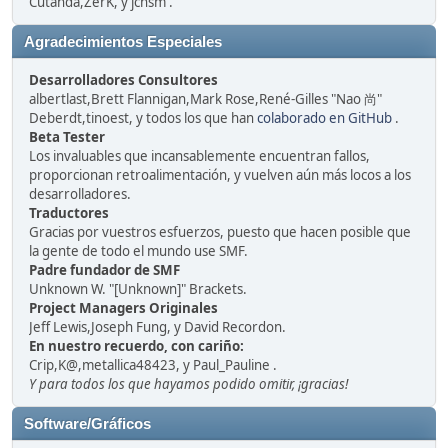
Cutanda,ZerK, y jchsm .
Agradecimientos Especiales
Desarrolladores Consultores
albertlast,Brett Flannigan,Mark Rose,René-Gilles "Nao 尚"
Deberdt,tinoest, y todos los que han
colaborado en GitHub
.
Beta Tester
Los invaluables que incansablemente encuentran fallos,
proporcionan retroalimentación, y vuelven aún más locos a los
desarrolladores.
Traductores
Gracias por vuestros esfuerzos, puesto que hacen posible que
la gente de todo el mundo use SMF.
Padre fundador de SMF
Unknown W. "[Unknown]" Brackets.
Project Managers Originales
Jeff Lewis,Joseph Fung, y David Recordon.
En nuestro recuerdo, con cariño:
Crip,K@,metallica48423, y Paul_Pauline .
Y para todos los que hayamos podido omitir, ¡gracias!
Software/Gráficos