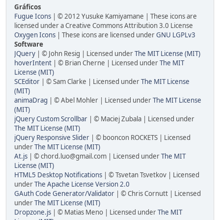
Gráficos
Fugue Icons
| © 2012 Yusuke Kamiyamane | These icons are
licensed under a Creative Commons Attribution 3.0 License
Oxygen Icons
| These icons are licensed under
GNU LGPLv3
Software
JQuery
| © John Resig | Licensed under
The MIT License (MIT)
hoverIntent
| © Brian Cherne | Licensed under
The MIT
License (MIT)
SCEditor
| © Sam Clarke | Licensed under
The MIT License
(MIT)
animaDrag
| © Abel Mohler | Licensed under
The MIT License
(MIT)
jQuery Custom Scrollbar
| © Maciej Zubala | Licensed under
The MIT License (MIT)
jQuery Responsive Slider
| © booncon ROCKETS | Licensed
under
The MIT License (MIT)
At.js
| © chord.luo@gmail.com | Licensed under
The MIT
License (MIT)
HTML5 Desktop Notifications
| © Tsvetan Tsvetkov | Licensed
under
The Apache License Version 2.0
GAuth Code Generator/Validator
| © Chris Cornutt | Licensed
under
The MIT License (MIT)
Dropzone.js
| © Matias Meno | Licensed under
The MIT