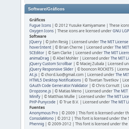
Software/Gráficos
Gráficos
Fugue Icons
| © 2012 Yusuke Kamiyamane | These icons 
Oxygen Icons
| These icons are licensed under
GNU LGP
Software
JQuery
| © John Resig | Licensed under
The MIT License
hoverIntent
| © Brian Cherne | Licensed under
The MIT
SCEditor
| © Sam Clarke | Licensed under
The MIT Licen
animaDrag
| © Abel Mohler | Licensed under
The MIT Li
jQuery Custom Scrollbar
| © Maciej Zubala | Licensed u
jQuery Responsive Slider
| © booncon ROCKETS | Licen
At.js
| © chord.luo@gmail.com | Licensed under
The MIT
HTML5 Desktop Notifications
| © Tsvetan Tsvetkov | Li
GAuth Code Generator/Validator
| © Chris Cornutt | L
Dropzone.js
| © Matias Meno | Licensed under
The MIT 
Minify
| © Matthias Mullie | Licensed under
The MIT Lice
PHP-Punycode
| © True B.V. | Licensed under
The MIT L
Fuentes
Anonymous Pro
| © 2009 | This font is licensed under t
ConsolaMono
| © 2012 | This font is licensed under the
Phennig
| © 2009-2012 | This font is licensed under the