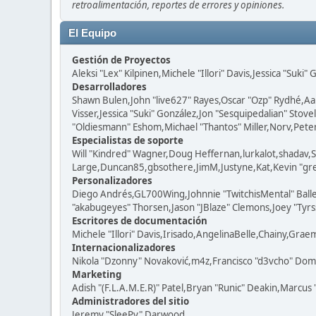
retroalimentación, reportes de errores y opiniones.
El Equipo
Gestión de Proyectos
Aleksi "Lex" Kilpinen,Michele "Illori" Davis,Jessica "Suki"
Desarrolladores
Shawn Bulen,John "live627" Rayes,Oscar "Ozp" Rydhé,Aa
Visser,Jessica "Suki" González,Jon "Sesquipedalian" St
"Oldiesmann" Eshom,Michael "Thantos" Miller,Norv,Peter 
Especialistas de soporte
Will "Kindred" Wagner,Doug Heffernan,lurkalot,shadav,S
Large,Duncan85,gbsothere,JimM,Justyne,Kat,Kevin "grey
Personalizadores
Diego Andrés,GL700Wing,Johnnie "TwitchisMental" Ball
"akabugeyes" Thorsen,Jason "JBlaze" Clemons,Joey "Tyrss
Escritores de documentación
Michele "Illori" Davis,Irisado,AngelinaBelle,Chainy,Gra
Internacionalizadores
Nikola "Dzonny" Novaković,m4z,Francisco "d3vcho" Dom
Marketing
Adish "(F.L.A.M.E.R)" Patel,Bryan "Runic" Deakin,Marcus
Administradores del sitio
Jeremy "SleePy" Darwood.