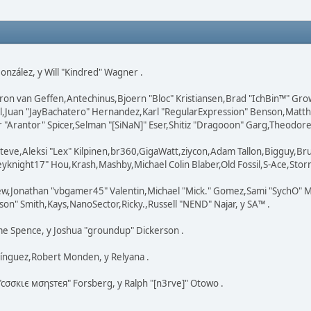
 González, y Will "Kindred" Wagner .
ron van Geffen,Antechinus,Bjoern "Bloc" Kristiansen,Brad "IchBin™" Gr
ovell,Juan "JayBachatero" Hernandez,Karl "RegularExpression" Benson,Ma
"Arantor" Spicer,Selman "[SiNaN]" Eser,Shitiz "Dragooon" Garg,Theodore "
teve,Aleksi "Lex" Kilpinen,br360,GigaWatt,ziycon,Adam Tallon,Bigguy,Br
knight17" Hou,Krash,Mashby,Michael Colin Blaber,Old Fossil,S-Ace,Stor
ew,Jonathan "vbgamer45" Valentin,Michael "Mick." Gomez,Sami "SychO" M
on" Smith,Kays,NanoSector,Ricky.,Russell "NEND" Najar, y SA™ .
eme Spence, y Joshua "groundup" Dickerson .
ínguez,Robert Monden, y Relyana .
 "cσσкιє мσηѕтєя" Forsberg, y Ralph "[n3rve]" Otowo .