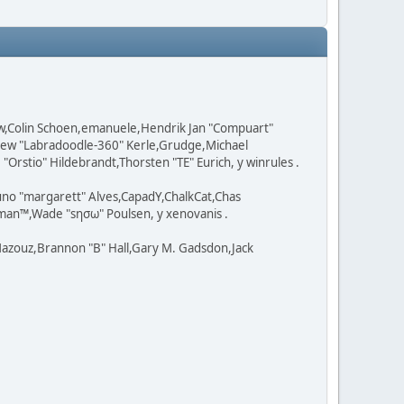
ow,Colin Schoen,emanuele,Hendrik Jan "Compuart"
tthew "Labradoodle-360" Kerle,Grudge,Michael
Orstio" Hildebrandt,Thorsten "TE" Eurich, y winrules .
uno "margarett" Alves,CapadY,ChalkCat,Chas
man™,Wade "sησω" Poulsen, y xenovanis .
azouz,Brannon "B" Hall,Gary M. Gadsdon,Jack