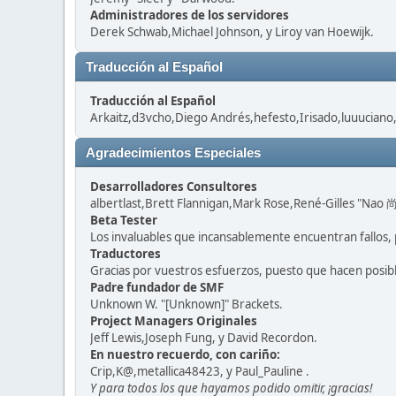
Administradores de los servidores
Derek Schwab,Michael Johnson, y Liroy van Hoewijk.
Traducción al Español
Traducción al Español
Arkaitz,d3vcho,Diego Andrés,hefesto,Irisado,luuuciano
Agradecimientos Especiales
Desarrolladores Consultores
albertlast,Brett Flannigan,Mark Rose,René-Gilles "Nao 尚
Beta Tester
Los invaluables que incansablemente encuentran fallos, 
Traductores
Gracias por vuestros esfuerzos, puesto que hacen posib
Padre fundador de SMF
Unknown W. "[Unknown]" Brackets.
Project Managers Originales
Jeff Lewis,Joseph Fung, y David Recordon.
En nuestro recuerdo, con cariño:
Crip,K@,metallica48423, y Paul_Pauline .
Y para todos los que hayamos podido omitir, ¡gracias!