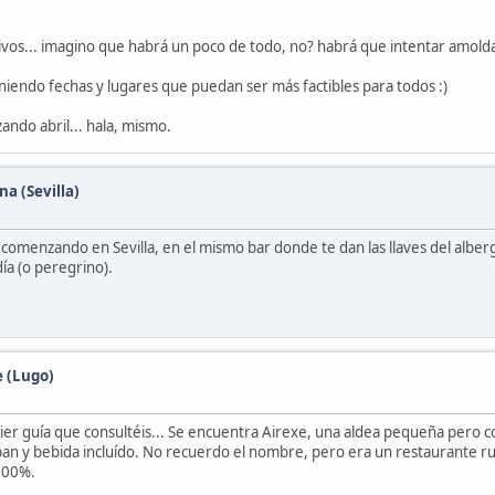
ctivos... imagino que habrá un poco de todo, no? habrá que intentar amold
endo fechas y lugares que puedan ser más factibles para todos :)
ando abril... hala, mismo.
na (Sevilla)
ata comenzando en Sevilla, en el mismo bar donde te dan las llaves del albe
ía (o peregrino).
e (Lugo)
quier guía que consultéis... Se encuentra Airexe, una aldea pequeña pero 
pan y bebida incluído. No recuerdo el nombre, pero era un restaurante ru
 100%.