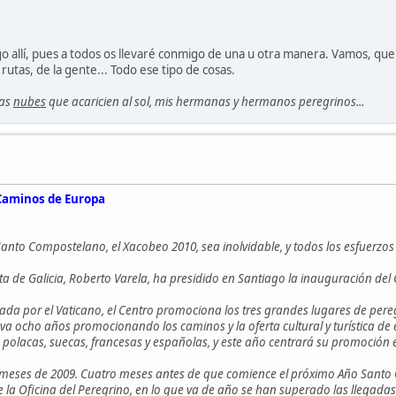
o allí, pues a todos os llevaré conmigo de una u otra manera. Vamos, qu
rutas, de la gente... Todo ese tipo de cosas.
Las
nubes
que acaricien al sol, mis hermanas y hermanos peregrinos...
 Caminos de Europa
anto Compostelano, el Xacobeo 2010, sea inolvidable, y todos los esfuerzos
unta de Galicia, Roberto Varela, ha presidido en Santiago la inauguración d
a por el Vaticano, el Centro promociona los tres grandes lugares de pereg
a ocho años promocionando los caminos y la oferta cultural y turística de e
 polacas, suecas, francesas y españolas, y este año centrará su promoción 
os meses de 2009. Cuatro meses antes de que comience el próximo Año San
e la Oficina del Peregrino, en lo que va de año se han superado las llegadas