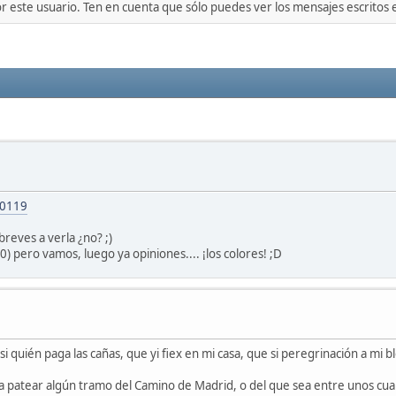
or este usuario. Ten en cuenta que sólo puedes ver los mensajes escritos
20119
breves a verla ¿no? ;)
0) pero vamos, luego ya opiniones.... ¡los colores! ;D
quién paga las cañas, que yi fiex en mi casa, que si peregrinación a mi blo
patear algún tramo del Camino de Madrid, o del que sea entre unos cuan