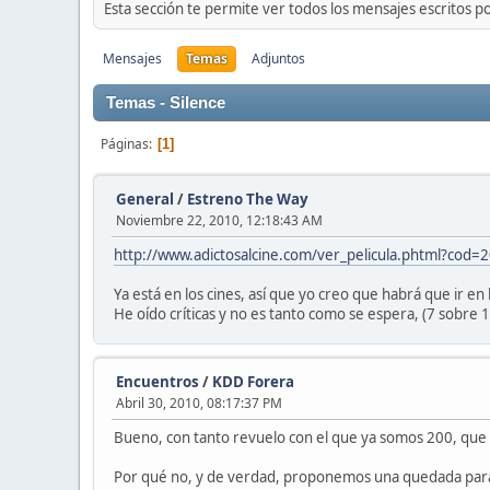
Esta sección te permite ver todos los mensajes escritos p
Mensajes
Temas
Adjuntos
Temas - Silence
Páginas
1
General
/
Estreno The Way
Noviembre 22, 2010, 12:18:43 AM
http://www.adictosalcine.com/ver_pelicula.phtml?cod=
Ya está en los cines, así que yo creo que habrá que ir en 
He oído críticas y no es tanto como se espera, (7 sobre 1
Encuentros
/
KDD Forera
Abril 30, 2010, 08:17:37 PM
Bueno, con tanto revuelo con el que ya somos 200, que si 
Por qué no, y de verdad, proponemos una quedada para 