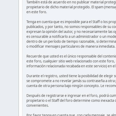
También está de acuerdo en no publicar material protegi
propietario de dicho material protegido. El spam (mensa
en este foro.
Tenga en cuenta que es imposible para el Staff o los pr
publicados, y por tanto, no somos responsables de su co
expresan la opinión del autor, y no necesariamente las op
es censurable a notificarlo a un administrador o un mode
dentro de un período de tiempo razonable, si determinan
o modificar mensajes particulares de manera inmediata. Es
Recuerde que usted es el único responsable del contenid
este foro, cualquier sitio web relacionado con este foro, 
información relacionada recabada en este servicio) en e
Durante el registro, usted tiene la posibilidad de elegi
se compromete a no revelar jamás su contraseña a otra
cuenta de otra persona bajo ningún concepto. Le recom
Después de registrarse e ingresar en el foro, podrá cump
propietario o el Staff del foro determine como inexacta 
convenientes.
Por favor tenga en cuenta que, con cada mensaje, se alm