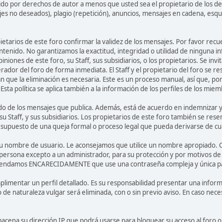
do por derechos de autor a menos que usted sea el propietario de los de
jes no deseados), plagio (repetición), anuncios, mensajes en cadena, esq
opietarios de este foro confirmar la validez de los mensajes. Por favor r
ntenido. No garantizamos la exactitud, integridad o utilidad de ninguna i
iniones de este foro, su Staff, sus subsidiarios, o los propietarios. Se i
rador del foro de forma inmediata. El Staff y el propietario del foro se r
 que la eliminación es necesaria. Este es un proceso manual, así que, po
ta política se aplica también a la información de los perfiles de los miem
o de los mensajes que publica. Además, está de acuerdo en indemnizar y l
su Staff, y sus subsidiarios. Los propietarios de este foro también se rese
l supuesto de una queja formal o proceso legal que pueda derivarse de cua
r su nombre de usuario. Le aconsejamos que utilice un nombre apropiado. 
 persona excepto a un administrador, para su protección y por motivos 
endamos ENCARECIDAMENTE que use una contraseña compleja y única para 
limentar un perfil detallado. Es su responsabilidad presentar una informa
o de naturaleza vulgar será eliminada, con o sin previo aviso. En caso nec
acena su dirección IP que podrá usarse para bloquear su acceso al foro o 