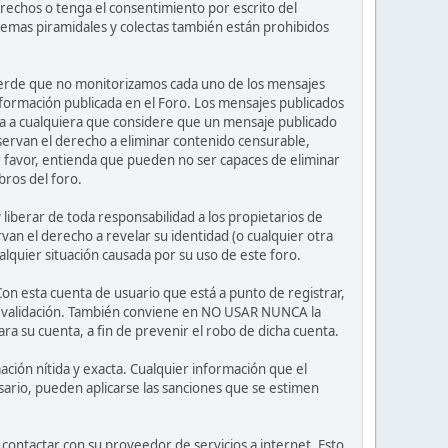
rechos o tenga el consentimiento por escrito del
uemas piramidales y colectas también están prohibidos
ecuerde que no monitorizamos cada uno de los mensajes
nformación publicada en el Foro. Los mensajes publicados
nvita a cualquiera que considere que un mensaje publicado
eservan el derecho a eliminar contenido censurable,
r favor, entienda que pueden no ser capaces de eliminar
bros del foro.
iberar de toda responsabilidad a los propietarios de
rvan el derecho a revelar su identidad (o cualquier otra
lquier situación causada por su uso de este foro.
Con esta cuenta de usuario que está a punto de registrar,
de validación. También conviene en NO USAR NUNCA la
su cuenta, a fin de prevenir el robo de dicha cuenta.
ción nítida y exacta. Cualquier información que el
esario, pueden aplicarse las sanciones que se estimen
contactar con su proveedor de servicios a internet. Esto