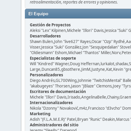
retroalimentación, reportes de errores y opiniones.
El Equipo
Gestión de Proyectos
Aleksi "Lex" Kilpinen,Michele "Illori" Davis,Jessica "Suki"
Desarrolladores
Shawn Bulen,John "live627" Rayes,Oscar "Ozp" Rydhé,Aa
Visser,Jessica "Suki" González,Jon "Sesquipedalian" St
"Oldiesmann" Eshom,Michael "Thantos" Miller,Norv,Peter 
Especialistas de soporte
Will "Kindred" Wagner,Doug Heffernan,lurkalot,shadav,S
Large,Duncan85,gbsothere,JimM,Justyne,Kat,Kevin "grey
Personalizadores
Diego Andrés,GL700Wing,Johnnie "TwitchisMental" Ball
"akabugeyes" Thorsen,Jason "JBlaze" Clemons,Joey "Tyrss
Escritores de documentación
Michele "Illori" Davis,Irisado,AngelinaBelle,Chainy,Gra
Internacionalizadores
Nikola "Dzonny" Novaković,m4z,Francisco "d3vcho" Dom
Marketing
Adish "(F.L.A.M.E.R)" Patel,Bryan "Runic" Deakin,Marcus
Administradores del sitio
Jeremy "SleePy" Darwood.