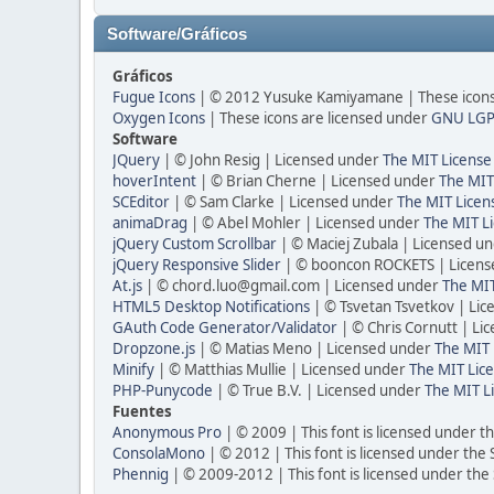
Software/Gráficos
Gráficos
Fugue Icons
| © 2012 Yusuke Kamiyamane | These icons 
Oxygen Icons
| These icons are licensed under
GNU LGP
Software
JQuery
| © John Resig | Licensed under
The MIT License
hoverIntent
| © Brian Cherne | Licensed under
The MIT
SCEditor
| © Sam Clarke | Licensed under
The MIT Licen
animaDrag
| © Abel Mohler | Licensed under
The MIT Li
jQuery Custom Scrollbar
| © Maciej Zubala | Licensed u
jQuery Responsive Slider
| © booncon ROCKETS | Licen
At.js
| © chord.luo@gmail.com | Licensed under
The MIT
HTML5 Desktop Notifications
| © Tsvetan Tsvetkov | Li
GAuth Code Generator/Validator
| © Chris Cornutt | L
Dropzone.js
| © Matias Meno | Licensed under
The MIT 
Minify
| © Matthias Mullie | Licensed under
The MIT Lice
PHP-Punycode
| © True B.V. | Licensed under
The MIT L
Fuentes
Anonymous Pro
| © 2009 | This font is licensed under t
ConsolaMono
| © 2012 | This font is licensed under the
Phennig
| © 2009-2012 | This font is licensed under the