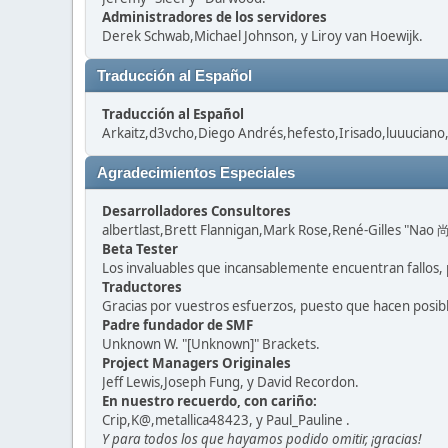
Administradores de los servidores
Derek Schwab,Michael Johnson, y Liroy van Hoewijk.
Traducción al Español
Traducción al Español
Arkaitz,d3vcho,Diego Andrés,hefesto,Irisado,luuuciano
Agradecimientos Especiales
Desarrolladores Consultores
albertlast,Brett Flannigan,Mark Rose,René-Gilles "Nao 尚
Beta Tester
Los invaluables que incansablemente encuentran fallos, 
Traductores
Gracias por vuestros esfuerzos, puesto que hacen posib
Padre fundador de SMF
Unknown W. "[Unknown]" Brackets.
Project Managers Originales
Jeff Lewis,Joseph Fung, y David Recordon.
En nuestro recuerdo, con cariño:
Crip,K@,metallica48423, y Paul_Pauline .
Y para todos los que hayamos podido omitir, ¡gracias!