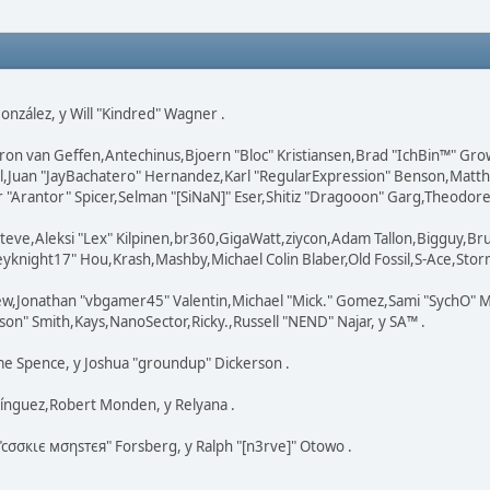
 González, y Will "Kindred" Wagner .
ron van Geffen,Antechinus,Bjoern "Bloc" Kristiansen,Brad "IchBin™" Gr
ovell,Juan "JayBachatero" Hernandez,Karl "RegularExpression" Benson,Ma
"Arantor" Spicer,Selman "[SiNaN]" Eser,Shitiz "Dragooon" Garg,Theodore "
teve,Aleksi "Lex" Kilpinen,br360,GigaWatt,ziycon,Adam Tallon,Bigguy,Br
knight17" Hou,Krash,Mashby,Michael Colin Blaber,Old Fossil,S-Ace,Stor
ew,Jonathan "vbgamer45" Valentin,Michael "Mick." Gomez,Sami "SychO" M
on" Smith,Kays,NanoSector,Ricky.,Russell "NEND" Najar, y SA™ .
eme Spence, y Joshua "groundup" Dickerson .
ínguez,Robert Monden, y Relyana .
 "cσσкιє мσηѕтєя" Forsberg, y Ralph "[n3rve]" Otowo .