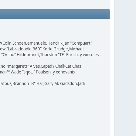
ow,Colin Schoen,emanuele,Hendrik Jan "Compuart"
tthew "Labradoodle-360" Kerle,Grudge,Michael
Orstio" Hildebrandt,Thorsten "TE" Eurich, y winrules .
uno "margarett" Alves,CapadY,ChalkCat,Chas
man™,Wade "sησω" Poulsen, y xenovanis .
azouz,Brannon "B" Hall,Gary M. Gadsdon,Jack