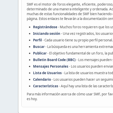
SMF es el motor de foros elegante, eficiente, poderoso, 
determinado de una manera inteligente y ordenada. Ad
muchas de estas funcionalidades de SMF bien haciendo cl
página. Estos enlaces te llevarán a la documentación cent
Registrándose
- Muchos foros requieren que los u
Iniciando sesión
- Una vez registrados, los usuario
Perfil
- Cada usuario tiene su propio perfil personal.
Buscar
- La búsqueda es una herramienta extremad
Publicar
- El objetivo fundamental de un foro, la pu
Bulletin Board Code (BBC)
- Los mensajes pueden 
Mensajes Personales
- Los usuarios pueden enviar
Lista de Usuarios
- La lista de usuarios muestra t
Calendario
- Los usuarios pueden hacer un seguimi
Características
- Aquí hay una lista de las caracter
Para más información acerca de cómo usar SMF, por fav
es hoy.