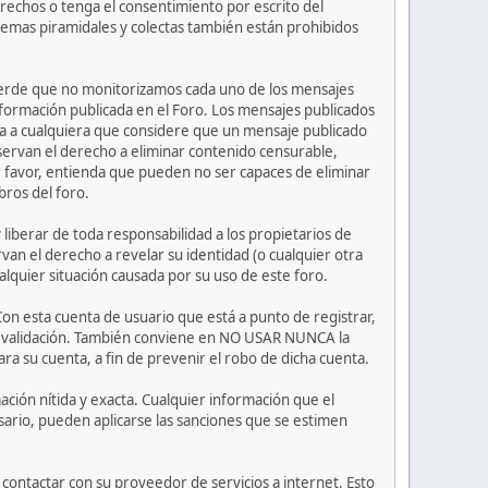
rechos o tenga el consentimiento por escrito del
uemas piramidales y colectas también están prohibidos
ecuerde que no monitorizamos cada uno de los mensajes
nformación publicada en el Foro. Los mensajes publicados
nvita a cualquiera que considere que un mensaje publicado
eservan el derecho a eliminar contenido censurable,
r favor, entienda que pueden no ser capaces de eliminar
bros del foro.
iberar de toda responsabilidad a los propietarios de
rvan el derecho a revelar su identidad (o cualquier otra
lquier situación causada por su uso de este foro.
Con esta cuenta de usuario que está a punto de registrar,
de validación. También conviene en NO USAR NUNCA la
su cuenta, a fin de prevenir el robo de dicha cuenta.
ción nítida y exacta. Cualquier información que el
esario, pueden aplicarse las sanciones que se estimen
contactar con su proveedor de servicios a internet. Esto