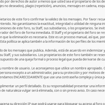
do por derechos de autor a menos que usted sea el propietario de los de
jes no deseados), plagio (repetición), anuncios, mensajes en cadena, esq
opietarios de este foro confirmar la validez de los mensajes. Por favor r
ntenido. No garantizamos la exactitud, integridad o utilidad de ninguna i
iniones de este foro, su Staff, sus subsidiarios, o los propietarios. Se i
rador del foro de forma inmediata. El Staff y el propietario del foro se r
 que la eliminación es necesaria. Este es un proceso manual, así que, po
ta política se aplica también a la información de los perfiles de los miem
o de los mensajes que publica. Además, está de acuerdo en indemnizar y l
su Staff, y sus subsidiarios. Los propietarios de este foro también se rese
l supuesto de una queja formal o proceso legal que pueda derivarse de cua
r su nombre de usuario. Le aconsejamos que utilice un nombre apropiado. 
 persona excepto a un administrador, para su protección y por motivos 
endamos ENCARECIDAMENTE que use una contraseña compleja y única para 
limentar un perfil detallado. Es su responsabilidad presentar una informa
o de naturaleza vulgar será eliminada, con o sin previo aviso. En caso nec
acena su dirección IP que podrá usarse para bloquear su acceso al foro o 