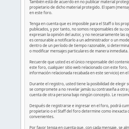
También está de acuerdo en no publicar material protegi
propietario de dicho material protegido. El spam (mensa
en este foro.
Tenga en cuenta que es imposible para el Staff o los pr
publicados, y por tanto, no somos responsables de su co
expresan la opinión del autor, y no necesariamente las op
es censurable a notificarlo a un administrador o un mode
dentro de un período de tiempo razonable, si determinan
o modificar mensajes particulares de manera inmediata. Es
Recuerde que usted es el único responsable del contenid
este foro, cualquier sitio web relacionado con este foro, 
información relacionada recabada en este servicio) en e
Durante el registro, usted tiene la posibilidad de elegi
se compromete a no revelar jamás su contraseña a otra
cuenta de otra persona bajo ningún concepto. Le recom
Después de registrarse e ingresar en el foro, podrá cump
propietario o el Staff del foro determine como inexacta 
convenientes.
Por favor tenga en cuenta que, con cada mensaje, se alm