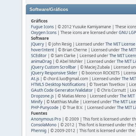
Software/Gráficos
Gráficos
Fugue Icons
| © 2012 Yusuke Kamiyamane | These icons 
Oxygen Icons
| These icons are licensed under
GNU LGP
Software
JQuery
| © John Resig | Licensed under
The MIT License
hoverIntent
| © Brian Cherne | Licensed under
The MIT
SCEditor
| © Sam Clarke | Licensed under
The MIT Licen
animaDrag
| © Abel Mohler | Licensed under
The MIT Li
jQuery Custom Scrollbar
| © Maciej Zubala | Licensed u
jQuery Responsive Slider
| © booncon ROCKETS | Licen
At.js
| © chord.luo@gmail.com | Licensed under
The MIT
HTML5 Desktop Notifications
| © Tsvetan Tsvetkov | Li
GAuth Code Generator/Validator
| © Chris Cornutt | L
Dropzone.js
| © Matias Meno | Licensed under
The MIT 
Minify
| © Matthias Mullie | Licensed under
The MIT Lice
PHP-Punycode
| © True B.V. | Licensed under
The MIT L
Fuentes
Anonymous Pro
| © 2009 | This font is licensed under t
ConsolaMono
| © 2012 | This font is licensed under the
Phennig
| © 2009-2012 | This font is licensed under the