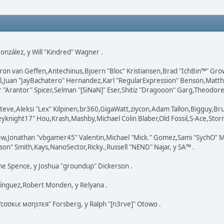
 González, y Will "Kindred" Wagner .
ron van Geffen,Antechinus,Bjoern "Bloc" Kristiansen,Brad "IchBin™" Gr
ovell,Juan "JayBachatero" Hernandez,Karl "RegularExpression" Benson,Ma
"Arantor" Spicer,Selman "[SiNaN]" Eser,Shitiz "Dragooon" Garg,Theodore "
teve,Aleksi "Lex" Kilpinen,br360,GigaWatt,ziycon,Adam Tallon,Bigguy,Br
knight17" Hou,Krash,Mashby,Michael Colin Blaber,Old Fossil,S-Ace,Stor
ew,Jonathan "vbgamer45" Valentin,Michael "Mick." Gomez,Sami "SychO" M
on" Smith,Kays,NanoSector,Ricky.,Russell "NEND" Najar, y SA™ .
eme Spence, y Joshua "groundup" Dickerson .
ínguez,Robert Monden, y Relyana .
 "cσσкιє мσηѕтєя" Forsberg, y Ralph "[n3rve]" Otowo .