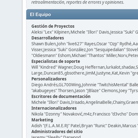
retroalimentación, reportes de errores y opiniones.
El Equipo
Gestión de Proyectos
Aleksi "Lex" Kilpinen,Michele "Illori" Davis,Jessica "Suki"
Desarrolladores
Shawn Bulen,John "live627" Rayes,Oscar "Ozp" Rydhé,Aa
Visser,Jessica "Suki" González,Jon "Sesquipedalian" St
"Oldiesmann" Eshom,Michael "Thantos" Miller,Norv,Peter 
Especialistas de soporte
Will "Kindred" Wagner,Doug Heffernan,lurkalot,shadav,S
Large,Duncan85,gbsothere,JimM,Justyne,Kat,Kevin "grey
Personalizadores
Diego Andrés,GL700Wing,Johnnie "TwitchisMental" Ball
"akabugeyes" Thorsen,Jason "JBlaze" Clemons,Joey "Tyrss
Escritores de documentación
Michele "Illori" Davis,Irisado,AngelinaBelle,Chainy,Gra
Internacionalizadores
Nikola "Dzonny" Novaković,m4z,Francisco "d3vcho" Dom
Marketing
Adish "(F.L.A.M.E.R)" Patel,Bryan "Runic" Deakin,Marcus
Administradores del sitio
Jeremy "SleePy" Darwood.