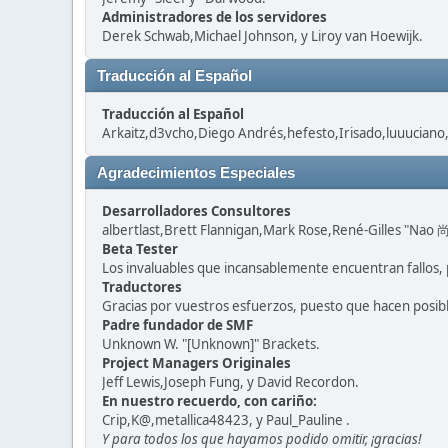
Administradores de los servidores
Derek Schwab,Michael Johnson, y Liroy van Hoewijk.
Traducción al Español
Traducción al Español
Arkaitz,d3vcho,Diego Andrés,hefesto,Irisado,luuuciano
Agradecimientos Especiales
Desarrolladores Consultores
albertlast,Brett Flannigan,Mark Rose,René-Gilles "Nao 尚
Beta Tester
Los invaluables que incansablemente encuentran fallos, 
Traductores
Gracias por vuestros esfuerzos, puesto que hacen posib
Padre fundador de SMF
Unknown W. "[Unknown]" Brackets.
Project Managers Originales
Jeff Lewis,Joseph Fung, y David Recordon.
En nuestro recuerdo, con cariño:
Crip,K@,metallica48423, y Paul_Pauline .
Y para todos los que hayamos podido omitir, ¡gracias!