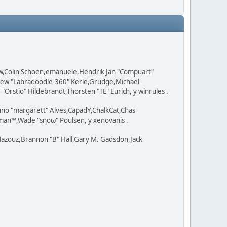
ow,Colin Schoen,emanuele,Hendrik Jan "Compuart"
tthew "Labradoodle-360" Kerle,Grudge,Michael
Orstio" Hildebrandt,Thorsten "TE" Eurich, y winrules .
uno "margarett" Alves,CapadY,ChalkCat,Chas
man™,Wade "sησω" Poulsen, y xenovanis .
azouz,Brannon "B" Hall,Gary M. Gadsdon,Jack