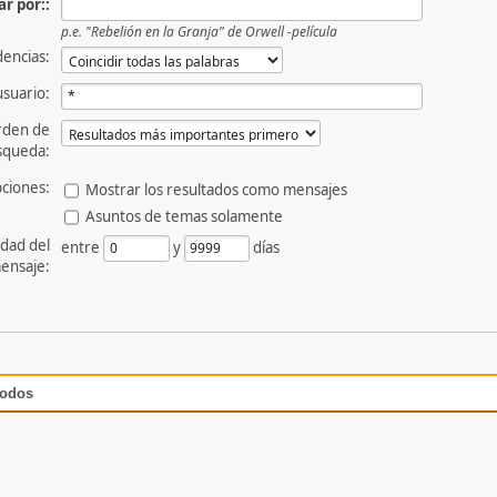
r por::
p.e.
"Rebelión en la Granja" de Orwell -película
dencias:
usuario:
rden de
squeda:
ciones:
Mostrar los resultados como mensajes
Asuntos de temas solamente
dad del
entre
y
días
ensaje:
todos