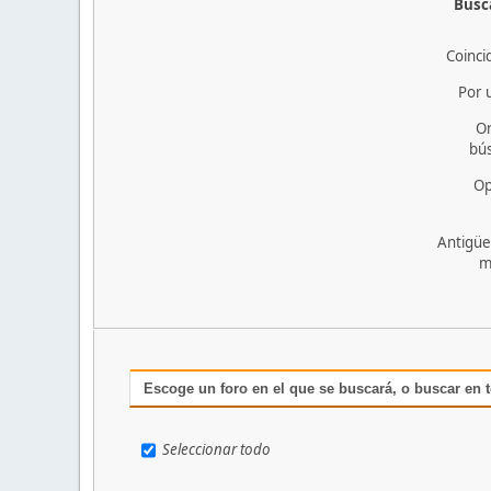
Busca
Coinci
Por 
O
bú
Op
Antigüe
m
Escoge un foro en el que se buscará, o buscar en 
Seleccionar todo