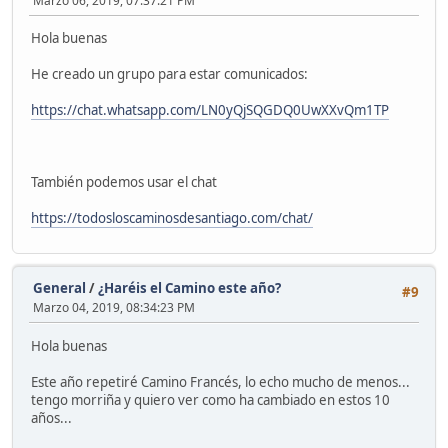
Marzo 06, 2019, 07:37:21 PM
Hola buenas
He creado un grupo para estar comunicados:
https://chat.whatsapp.com/LN0yQjSQGDQ0UwXXvQm1TP
También podemos usar el chat
https://todosloscaminosdesantiago.com/chat/
General
/
¿Haréis el Camino este año?
#9
Marzo 04, 2019, 08:34:23 PM
Hola buenas
Este año repetiré Camino Francés, lo echo mucho de menos...
tengo morriña y quiero ver como ha cambiado en estos 10
años...