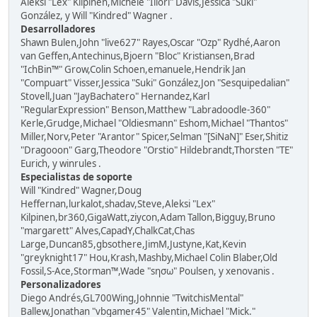
Aleksi "Lex" Kilpinen,Michele "Illori" Davis,Jessica "Suki"
González, y Will "Kindred" Wagner .
Desarrolladores
Shawn Bulen,John "live627" Rayes,Oscar "Ozp" Rydhé,Aaron
van Geffen,Antechinus,Bjoern "Bloc" Kristiansen,Brad
"IchBin™" Grow,Colin Schoen,emanuele,Hendrik Jan
"Compuart" Visser,Jessica "Suki" González,Jon "Sesquipedalian"
Stovell,Juan "JayBachatero" Hernandez,Karl
"RegularExpression" Benson,Matthew "Labradoodle-360"
Kerle,Grudge,Michael "Oldiesmann" Eshom,Michael "Thantos"
Miller,Norv,Peter "Arantor" Spicer,Selman "[SiNaN]" Eser,Shitiz
"Dragooon" Garg,Theodore "Orstio" Hildebrandt,Thorsten "TE"
Eurich, y winrules .
Especialistas de soporte
Will "Kindred" Wagner,Doug
Heffernan,lurkalot,shadav,Steve,Aleksi "Lex"
Kilpinen,br360,GigaWatt,ziycon,Adam Tallon,Bigguy,Bruno
"margarett" Alves,CapadY,ChalkCat,Chas
Large,Duncan85,gbsothere,JimM,Justyne,Kat,Kevin
"greyknight17" Hou,Krash,Mashby,Michael Colin Blaber,Old
Fossil,S-Ace,Storman™,Wade "sησω" Poulsen, y xenovanis .
Personalizadores
Diego Andrés,GL700Wing,Johnnie "TwitchisMental"
Ballew,Jonathan "vbgamer45" Valentin,Michael "Mick."