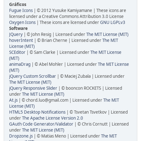
Gráficos
Fugue Icons
| © 2012 Yusuke Kamiyamane | These icons are
licensed under a Creative Commons Attribution 3.0 License
Oxygen Icons
| These icons are licensed under
GNU LGPLv3
Software
JQuery
| © John Resig | Licensed under
The MIT License (MIT)
hoverIntent
| © Brian Cherne | Licensed under
The MIT
License (MIT)
SCEditor
| © Sam Clarke | Licensed under
The MIT License
(MIT)
animaDrag
| © Abel Mohler | Licensed under
The MIT License
(MIT)
jQuery Custom Scrollbar
| © Maciej Zubala | Licensed under
The MIT License (MIT)
jQuery Responsive Slider
| © booncon ROCKETS | Licensed
under
The MIT License (MIT)
At.js
| © chord.luo@gmail.com | Licensed under
The MIT
License (MIT)
HTML5 Desktop Notifications
| © Tsvetan Tsvetkov | Licensed
under
The Apache License Version 2.0
GAuth Code Generator/Validator
| © Chris Cornutt | Licensed
under
The MIT License (MIT)
Dropzone.js
| © Matias Meno | Licensed under
The MIT