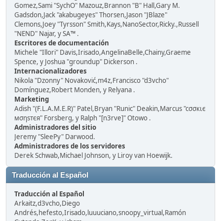
Gomez,Sami "SychO" Mazouz,Brannon "B" Hall,Gary M.
Gadsdon,Jack "akabugeyes" Thorsen,Jason "JBlaze"
Clemons,Joey "Tyrsson" Smith,Kays,NanoSector,Ricky.,Russell
"NEND" Najar, y SA™ .
Escritores de documentación
Michele "Illori" Davis,Irisado,AngelinaBelle,Chainy,Graeme
Spence, y Joshua "groundup" Dickerson .
Internacionalizadores
Nikola "Dzonny" Novaković,m4z,Francisco "d3vcho"
Domínguez,Robert Monden, y Relyana .
Marketing
Adish "(F.L.A.M.E.R)" Patel,Bryan "Runic" Deakin,Marcus "cσσкιє
мσηѕтєя" Forsberg, y Ralph "[n3rve]" Otowo .
Administradores del sitio
Jeremy "SleePy" Darwood.
Administradores de los servidores
Derek Schwab,Michael Johnson, y Liroy van Hoewijk.
Traducción al Español
Traducción al Español
Arkaitz,d3vcho,Diego
Andrés,hefesto,Irisado,luuuciano,snoopy_virtual,Ramón