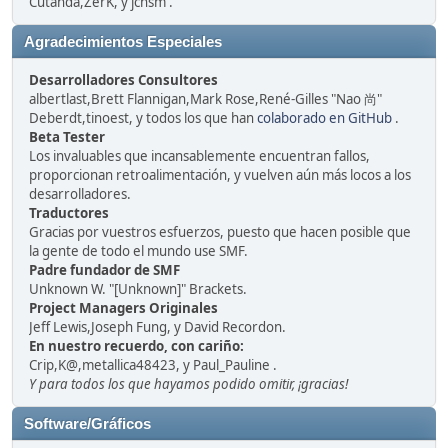
Cutanda,ZerK, y jchsm .
Agradecimientos Especiales
Desarrolladores Consultores
albertlast,Brett Flannigan,Mark Rose,René-Gilles "Nao 尚"
Deberdt,tinoest, y todos los que han
colaborado en GitHub
.
Beta Tester
Los invaluables que incansablemente encuentran fallos,
proporcionan retroalimentación, y vuelven aún más locos a los
desarrolladores.
Traductores
Gracias por vuestros esfuerzos, puesto que hacen posible que
la gente de todo el mundo use SMF.
Padre fundador de SMF
Unknown W. "[Unknown]" Brackets.
Project Managers Originales
Jeff Lewis,Joseph Fung, y David Recordon.
En nuestro recuerdo, con cariño:
Crip,K@,metallica48423, y Paul_Pauline .
Y para todos los que hayamos podido omitir, ¡gracias!
Software/Gráficos