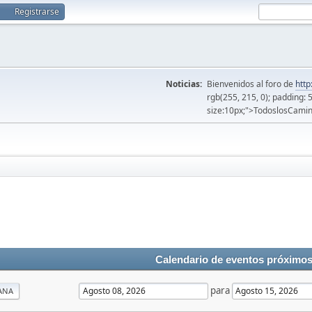
Registrarse
Noticias:
Bienvenidos al foro de
http
rgb(255, 215, 0); padding: 
size:10px;">TodoslosCamin
Calendario de eventos próximo
para
ANA