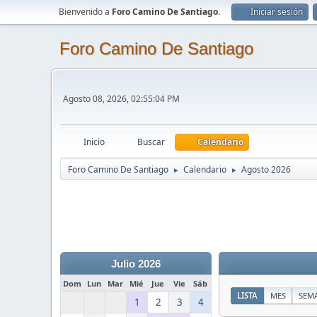
Bienvenido a
Foro Camino De Santiago
.
Iniciar sesión
Foro Camino De Santiago
Agosto 08, 2026, 02:55:04 PM
Inicio
Buscar
Calendario
Foro Camino De Santiago
Calendario
Agosto 2026
►
►
Julio 2026
Dom
Lun
Mar
Mié
Jue
Vie
Sáb
LISTA
MES
SEM
1
2
3
4