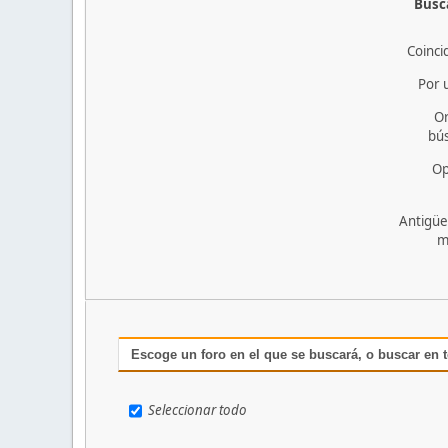
Busca
Coinci
Por 
O
bú
Op
Antigüe
m
Escoge un foro en el que se buscará, o buscar en 
Seleccionar todo