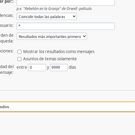
r por::
p.e.
"Rebelión en la Granja" de Orwell -película
dencias:
usuario:
rden de
squeda:
ciones:
Mostrar los resultados como mensajes
Asuntos de temas solamente
dad del
entre
y
días
ensaje:
todos