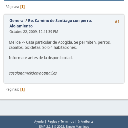
Páginas
1
General
/
Re: Camino de Santiago con perro:
#1
Alojamiento
Octubre 22, 2009, 12:41:39 PM
Melide -> Casa particular de Acogida. Se permiten, perros,
caballos, bicicletas. Solo 4 habitaciones.
Informate antes de la disponibilidad.
casalunamelide@hotmail.es
Páginas
1
|
|
Ayuda
Reglas y Términos
Ir Arriba ▲
,
SMF 2.1.3 © 2022
Simple Machines